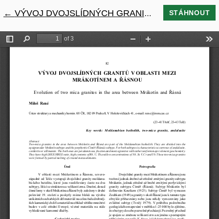
←
Návrat na podrobnosti článku
VÝVOJ DVOJSLÍDNÝCH GRANITŮ V OBLASTI MEZI MRÁKOTÍNEM A ŘÁSNOU
STÁHNOUT