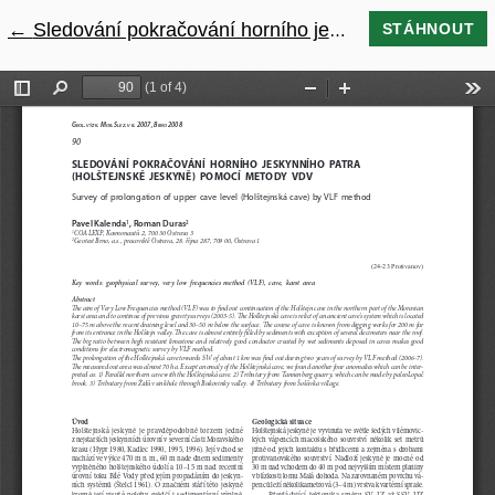
←
Návrat na podrobnosti článku
Sledování pokračování horního jeskynního patra (Holštejnské jeskyně) pomocí metody VDV
STÁHNOUT