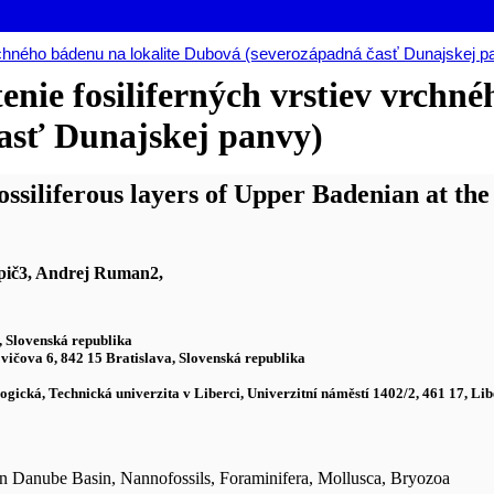
vrchného bádenu na lokalite Dubová (severozápadná časť Dunajskej p