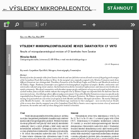
←
Návrat na podrobnosti článku
VÝSLEDKY MIKROPALEONTOLOGICKÉ REVIZE ŠARATICKÝCH CF VRTŮ
STÁHNOUT