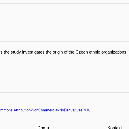
the study investigates the origin of the Czech ethnic organizations in
Commons Attribution-NonCommercial-NoDerivatives 4.0
.
Domu
Kontakt