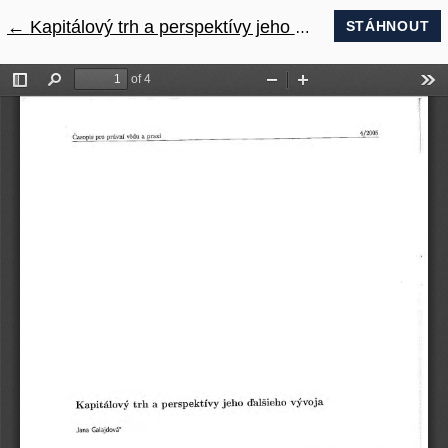
←
Návrat na podrobnosti článku
Kapitálový trh a perspektívy jeho ďalšieho vývoja
STÁHNOUT