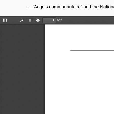
←
Návrat na podrobnosti článku
“Acquis communautaire” and the Nationa