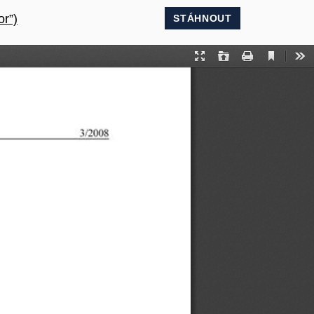
or”)
STÁHNOUT