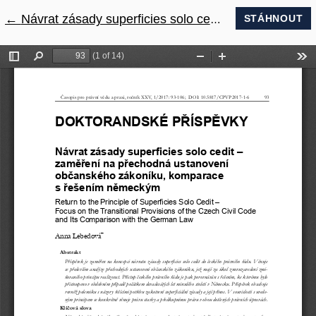
←
Návrat na podrobnosti článku
Návrat zásady superficies solo cedit – zaměření na přechodná ustanovení občanského zákoníku, komparace s řešením německým
STÁHNOUT