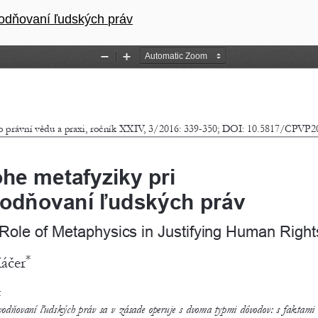
u
vodňovaní ľudských práv