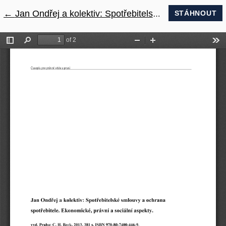
←
Návrat na podrobnosti článku
Jan Ondřej a kolektiv: Spotřebitelské smlouvy a ochrana spotřebitele. Ekonomické, právní a sociální aspekty
STÁHNOUT