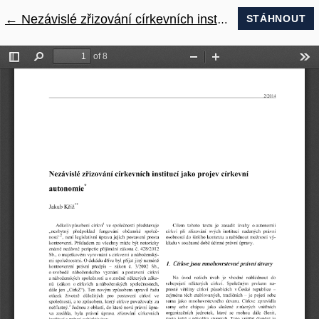
←
Návrat na podrobnosti článku
Nezávislé zřizování církevních institucí jako projev církevní autonomie
STÁHNOUT