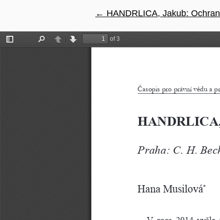
←
Návrat na podrobnosti článk
HANDRLICA, Jakub: Ochran