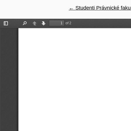
←
Návrat na podrobnosti 
Studenti Právnické fak