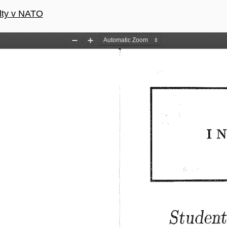
článku
ulty v NATO