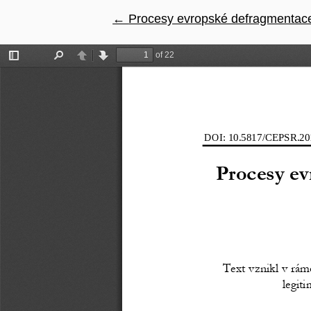
←
Návrat na podrobnosti článku
Procesy evropské defragmentace j