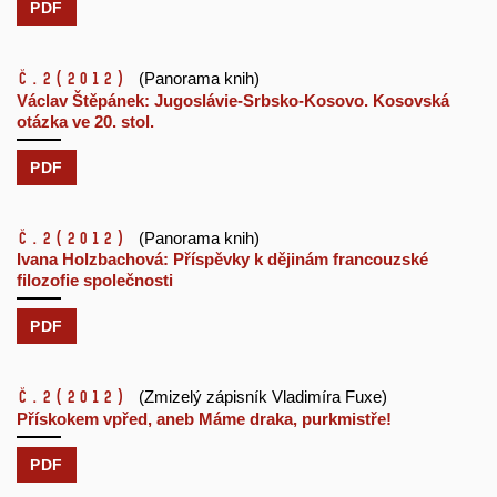
PDF
č.2
(2012)
(Panorama knih)
Václav Štěpánek: Jugoslávie-Srbsko-Kosovo. Kosovská
otázka ve 20. stol.
PDF
č.2
(2012)
(Panorama knih)
Ivana Holzbachová: Příspěvky k dějinám francouzské
filozofie společnosti
PDF
č.2
(2012)
(Zmizelý zápisník Vladimíra Fuxe)
Přískokem vpřed, aneb Máme draka, purkmistře!
PDF