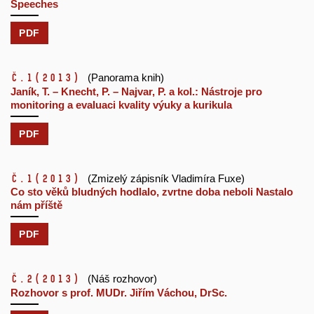
Speeches
PDF
č.1
(2013)
(Panorama knih)
Janík, T. – Knecht, P. – Najvar, P. a kol.: Nástroje pro
monitoring a evaluaci kvality výuky a kurikula
PDF
č.1
(2013)
(Zmizelý zápisník Vladimíra Fuxe)
Co sto věků bludných hodlalo, zvrtne doba neboli Nastalo
nám příště
PDF
č.2
(2013)
(Náš rozhovor)
Rozhovor s prof. MUDr. Jiřím Váchou, DrSc.