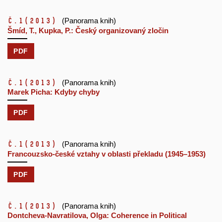
č.1
(2013)
(Panorama knih)
Šmíd, T., Kupka, P.: Český organizovaný zločin
PDF
č.1
(2013)
(Panorama knih)
Marek Picha: Kdyby chyby
PDF
č.1
(2013)
(Panorama knih)
Francouzsko-české vztahy v oblasti překladu (1945–1953)
PDF
č.1
(2013)
(Panorama knih)
Dontcheva-Navratilova, Olga: Coherence in Political