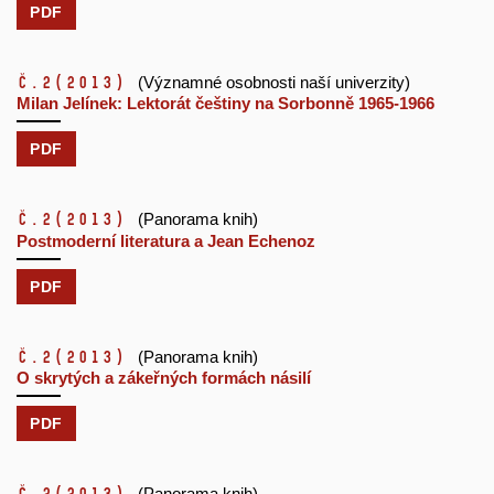
PDF
č.2
(2013)
(Významné osobnosti naší univerzity)
Milan Jelínek: Lektorát češtiny na Sorbonně 1965-1966
PDF
č.2
(2013)
(Panorama knih)
Postmoderní literatura a Jean Echenoz
PDF
č.2
(2013)
(Panorama knih)
O skrytých a zákeřných formách násilí
PDF
(Panorama knih)