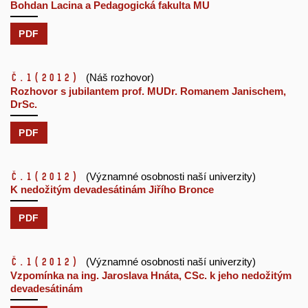
Bohdan Lacina a Pedagogická fakulta MU
PDF
č.1
(2012)
(Náš rozhovor)
Rozhovor s jubilantem prof. MUDr. Romanem Janischem,
DrSc.
PDF
č.1
(2012)
(Významné osobnosti naší univerzity)
K nedožitým devadesátinám Jiřího Bronce
PDF
č.1
(2012)
(Významné osobnosti naší univerzity)
Vzpomínka na ing. Jaroslava Hnáta, CSc. k jeho nedožitým
devadesátinám