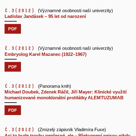
č.3
(2012)
(Významné osobnosti naší univerzity)
Ladislav Jandásek – 95 let od narození
PDF
č.3
(2012)
(Významné osobnosti naší univerzity)
Embryolog Karel Mazanec (1922–1967)
PDF
č.3
(2012)
(Panorama knih)
Michael Doubek, Zdenek Ráčil, Jiří Mayer: Klinické využití
humanizované monoklonální protilátky ALEMTUZUMAB
PDF
č.3
(2012)
(Zmizelý zápisník Vladimíra Fuxe)
Asi to bude trochu nepřesné, ale – Překvapení nejsou nikdy