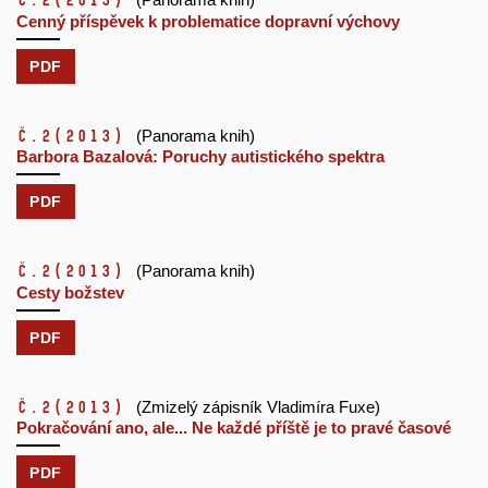
č.2
(2013)
Cenný příspěvek k problematice dopravní výchovy
PDF
č.2
(2013)
(Panorama knih)
Barbora Bazalová: Poruchy autistického spektra
PDF
č.2
(2013)
(Panorama knih)
Cesty božstev
PDF
č.2
(2013)
(Zmizelý zápisník Vladimíra Fuxe)
Pokračování ano, ale... Ne každé příště je to pravé časové
PDF