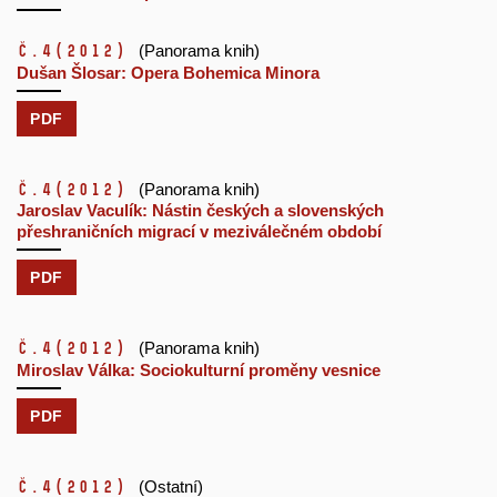
č.4
(2012)
(Panorama knih)
Dušan Šlosar: Opera Bohemica Minora
PDF
č.4
(2012)
(Panorama knih)
Jaroslav Vaculík: Nástin českých a slovenských
přeshraničních migrací v meziválečném období
PDF
č.4
(2012)
(Panorama knih)
Miroslav Válka: Sociokulturní proměny vesnice
PDF
č.4
(2012)
(Ostatní)