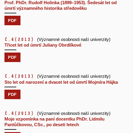
Prof. PhDr. Rudolf Holinka (1899–1953). Šedesát let od
úmrtí významného historika středověku
PDF
č.4
(2013)
(Významné osobnosti naší univerzity)
Třicet let od úmrtí Juliany Obrdlíkové
PDF
č.4
(2013)
(Významné osobnosti naší univerzity)
Sto let od narození a dvacet let od úmrtí Mojmíra Hájka
PDF
č.4
(2013)
(Významné osobnosti naší univerzity)
Moje vzpomínka na paní docentku PhDr. Lidmilu
Pantůčkovou, CSc., po deseti letech