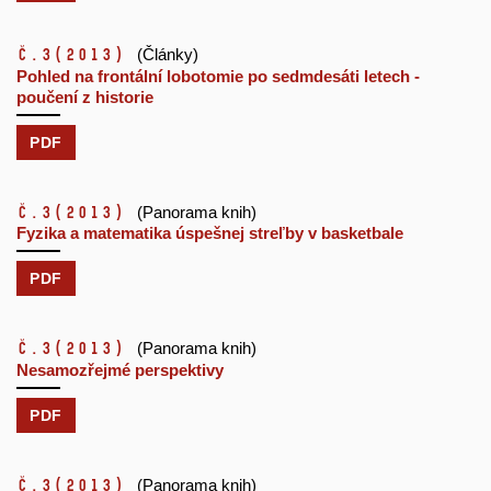
č.3
(2013)
(Články)
Pohled na frontální lobotomie po sedmdesáti letech -
poučení z historie
PDF
č.3
(2013)
(Panorama knih)
Fyzika a matematika úspešnej streľby v basketbale
PDF
č.3
(2013)
(Panorama knih)
Nesamozřejmé perspektivy
PDF
č.3
(2013)
(Panorama knih)