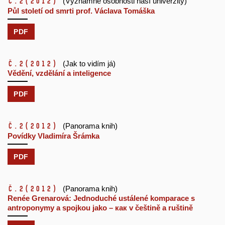
č.2
(2012)
(Významné osobnosti naší univerzity)
Půl století od smrti prof. Václava Tomáška
PDF
č.2
(2012)
(Jak to vidím já)
Vědění, vzdělání a inteligence
PDF
č.2
(2012)
(Panorama knih)
Povídky Vladimíra Šrámka
PDF
č.2
(2012)
(Panorama knih)
Renée Grenarová: Jednoduché ustálené komparace s
antroponymy a spojkou jako – как v češtině a ruštině