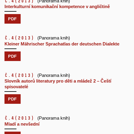
č.4
(2013)
(Panorama knih)
Interkulturní komunikační kompetence v angličtině
PDF
č.4
(2013)
(Panorama knih)
Kleiner Mährischer Sprachatlas der deutschen Dialekte
PDF
č.4
(2013)
(Panorama knih)
Slovník autorů literatury pro děti a mládež 2 – Čeští
spisovatelé
PDF
č.4
(2013)
(Panorama knih)
Mladí a nevšední