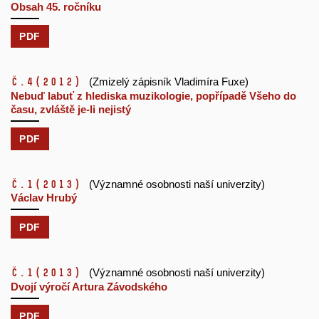
Obsah 45. ročníku
PDF
č.4
(2012)
(Zmizelý zápisník Vladimíra Fuxe)
Nebuď labuť z hlediska muzikologie, popřípadě Všeho do
času, zvláště je-li nejistý
PDF
č.1
(2013)
(Významné osobnosti naší univerzity)
Václav Hrubý
PDF
č.1
(2013)
(Významné osobnosti naší univerzity)
Dvojí výročí Artura Závodského
PDF