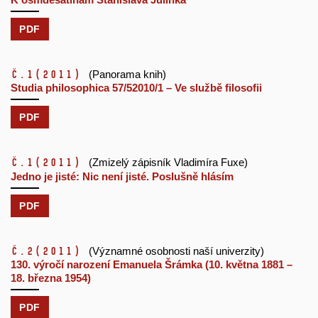
PDF
č.1
(2011)
(Panorama knih)
Studia philosophica 57/52010/1 – Ve službě filosofii
PDF
č.1
(2011)
(Zmizelý zápisník Vladimíra Fuxe)
Jedno je jisté: Nic není jisté. Poslušně hlásím
PDF
č.2
(2011)
(Významné osobnosti naší univerzity)
130. výročí narození Emanuela Šrámka (10. května 1881 –
18. března 1954)
PDF