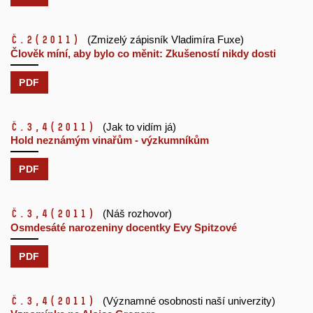
č.2
(2011)
(Zmizelý zápisník Vladimíra Fuxe)
Člověk míní, aby bylo co měnit: Zkušeností nikdy dosti
PDF
č.3,4
(2011)
(Jak to vidím já)
Hold neznámým vinařům - výzkumníkům
PDF
č.3,4
(2011)
(Náš rozhovor)
Osmdesáté narozeniny docentky Evy Spitzové
PDF
č.3,4
(2011)
(Významné osobnosti naší univerzity)