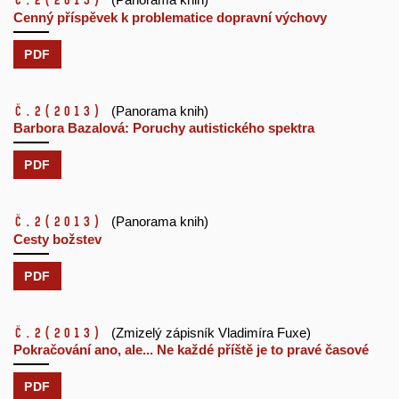
č.2
(2013)
Cenný příspěvek k problematice dopravní výchovy
PDF
č.2
(2013)
(Panorama knih)
Barbora Bazalová: Poruchy autistického spektra
PDF
č.2
(2013)
(Panorama knih)
Cesty božstev
PDF
č.2
(2013)
(Zmizelý zápisník Vladimíra Fuxe)
Pokračování ano, ale... Ne každé příště je to pravé časové
PDF