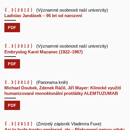
č.3
(2012)
(Významné osobnosti naší univerzity)
Ladislav Jandásek – 95 let od narození
PDF
č.3
(2012)
(Významné osobnosti naší univerzity)
Embryolog Karel Mazanec (1922–1967)
PDF
č.3
(2012)
(Panorama knih)
Michael Doubek, Zdenek Ráčil, Jiří Mayer: Klinické využití
humanizované monoklonální protilátky ALEMTUZUMAB
PDF
č.3
(2012)
(Zmizelý zápisník Vladimíra Fuxe)
Asi to bude trochu nepřesné, ale – Překvapení nejsou nikdy