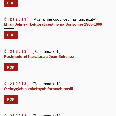
PDF
č.2
(2013)
(Významné osobnosti naší univerzity)
Milan Jelínek: Lektorát češtiny na Sorbonně 1965-1966
PDF
č.2
(2013)
(Panorama knih)
Postmoderní literatura a Jean Echenoz
PDF
č.2
(2013)
(Panorama knih)
O skrytých a zákeřných formách násilí
PDF
(Panorama knih)