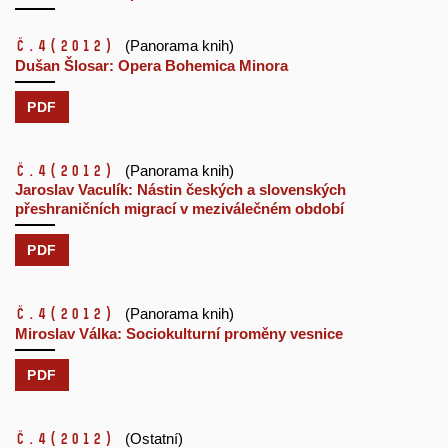
č.4
(2012)
(Panorama knih)
Dušan Šlosar: Opera Bohemica Minora
PDF
č.4
(2012)
(Panorama knih)
Jaroslav Vaculík: Nástin českých a slovenských
přeshraničních migrací v meziválečném období
PDF
č.4
(2012)
(Panorama knih)
Miroslav Válka: Sociokulturní proměny vesnice
PDF
č.4
(2012)
(Ostatní)