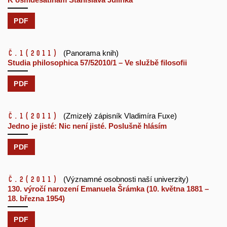
PDF
č.1
(2011)
(Panorama knih)
Studia philosophica 57/52010/1 – Ve službě filosofii
PDF
č.1
(2011)
(Zmizelý zápisník Vladimíra Fuxe)
Jedno je jisté: Nic není jisté. Poslušně hlásím
PDF
č.2
(2011)
(Významné osobnosti naší univerzity)
130. výročí narození Emanuela Šrámka (10. května 1881 –
18. března 1954)
PDF