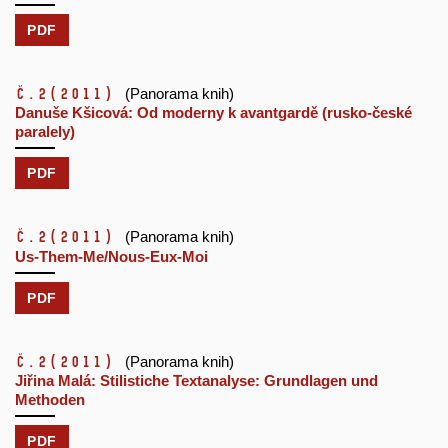
PDF
č.2
(2011)
(Panorama knih)
Danuše Kšicová: Od moderny k avantgardě (rusko-české
paralely)
PDF
č.2
(2011)
(Panorama knih)
Us-Them-Me/Nous-Eux-Moi
PDF
č.2
(2011)
(Panorama knih)
Jiřina Malá: Stilistiche Textanalyse: Grundlagen und
Methoden
PDF