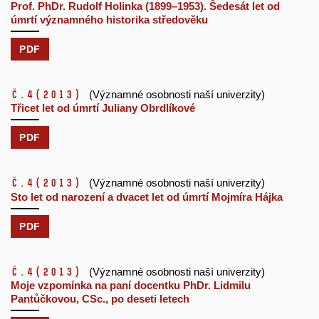
Prof. PhDr. Rudolf Holinka (1899–1953). Šedesát let od
úmrtí významného historika středověku
PDF
č.4
(2013)
(Významné osobnosti naší univerzity)
Třicet let od úmrtí Juliany Obrdlíkové
PDF
č.4
(2013)
(Významné osobnosti naší univerzity)
Sto let od narození a dvacet let od úmrtí Mojmíra Hájka
PDF
č.4
(2013)
(Významné osobnosti naší univerzity)
Moje vzpomínka na paní docentku PhDr. Lidmilu
Pantůčkovou, CSc., po deseti letech