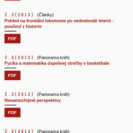
č.3
(2013)
(Články)
Pohled na frontální lobotomie po sedmdesáti letech -
poučení z historie
PDF
č.3
(2013)
(Panorama knih)
Fyzika a matematika úspešnej streľby v basketbale
PDF
č.3
(2013)
(Panorama knih)
Nesamozřejmé perspektivy
PDF
č.3
(2013)
(Panorama knih)