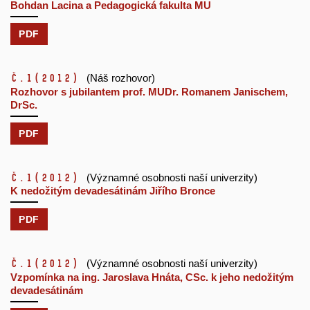
Bohdan Lacina a Pedagogická fakulta MU
PDF
č.1
(2012)
(Náš rozhovor)
Rozhovor s jubilantem prof. MUDr. Romanem Janischem,
DrSc.
PDF
č.1
(2012)
(Významné osobnosti naší univerzity)
K nedožitým devadesátinám Jiřího Bronce
PDF
č.1
(2012)
(Významné osobnosti naší univerzity)
Vzpomínka na ing. Jaroslava Hnáta, CSc. k jeho nedožitým
devadesátinám