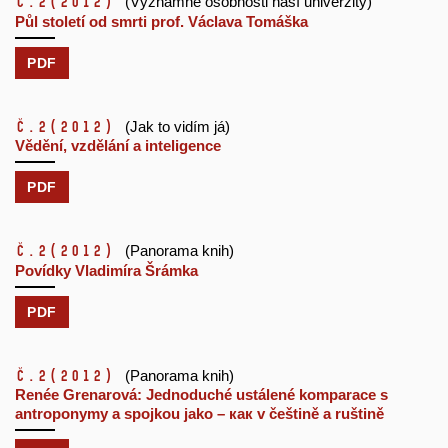
č.2
(2012)
(Významné osobnosti naší univerzity)
Půl století od smrti prof. Václava Tomáška
PDF
č.2
(2012)
(Jak to vidím já)
Vědění, vzdělání a inteligence
PDF
č.2
(2012)
(Panorama knih)
Povídky Vladimíra Šrámka
PDF
č.2
(2012)
(Panorama knih)
Renée Grenarová: Jednoduché ustálené komparace s
antroponymy a spojkou jako – как v češtině a ruštině