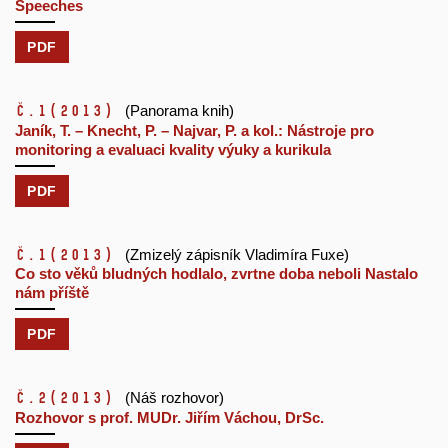
Speeches
PDF
č.1
(2013)
(Panorama knih)
Janík, T. – Knecht, P. – Najvar, P. a kol.: Nástroje pro
monitoring a evaluaci kvality výuky a kurikula
PDF
č.1
(2013)
(Zmizelý zápisník Vladimíra Fuxe)
Co sto věků bludných hodlalo, zvrtne doba neboli Nastalo
nám příště
PDF
č.2
(2013)
(Náš rozhovor)
Rozhovor s prof. MUDr. Jiřím Váchou, DrSc.