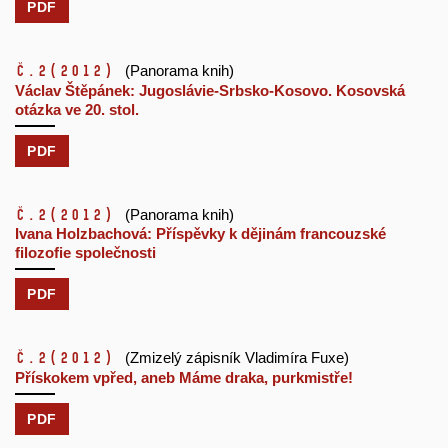
PDF
č.2
(2012)
(Panorama knih)
Václav Štěpánek: Jugoslávie-Srbsko-Kosovo. Kosovská
otázka ve 20. stol.
PDF
č.2
(2012)
(Panorama knih)
Ivana Holzbachová: Příspěvky k dějinám francouzské
filozofie společnosti
PDF
č.2
(2012)
(Zmizelý zápisník Vladimíra Fuxe)
Přískokem vpřed, aneb Máme draka, purkmistře!
PDF