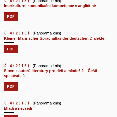
č.4
(2013)
(Panorama knih)
Interkulturní komunikační kompetence v angličtině
PDF
č.4
(2013)
(Panorama knih)
Kleiner Mährischer Sprachatlas der deutschen Dialekte
PDF
č.4
(2013)
(Panorama knih)
Slovník autorů literatury pro děti a mládež 2 – Čeští
spisovatelé
PDF
č.4
(2013)
(Panorama knih)
Mladí a nevšední