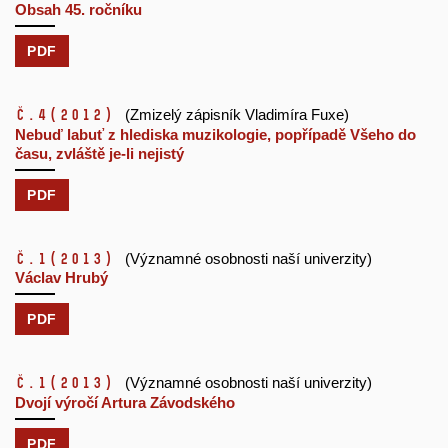
Obsah 45. ročníku
PDF
č.4
(2012)
(Zmizelý zápisník Vladimíra Fuxe)
Nebuď labuť z hlediska muzikologie, popřípadě Všeho do
času, zvláště je-li nejistý
PDF
č.1
(2013)
(Významné osobnosti naší univerzity)
Václav Hrubý
PDF
č.1
(2013)
(Významné osobnosti naší univerzity)
Dvojí výročí Artura Závodského
PDF