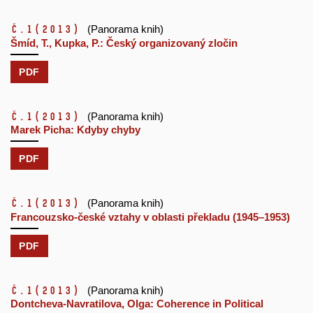
č.1
(2013)
(Panorama knih)
Šmíd, T., Kupka, P.: Český organizovaný zločin
PDF
č.1
(2013)
(Panorama knih)
Marek Picha: Kdyby chyby
PDF
č.1
(2013)
(Panorama knih)
Francouzsko-české vztahy v oblasti překladu (1945–1953)
PDF
č.1
(2013)
(Panorama knih)
Dontcheva-Navratilova, Olga: Coherence in Political