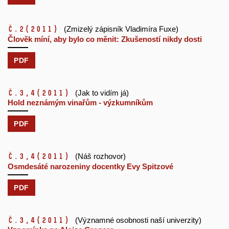
č.2
(2011)
(Zmizelý zápisník Vladimíra Fuxe)
Člověk míní, aby bylo co měnit: Zkušeností nikdy dosti
PDF
č.3,4
(2011)
(Jak to vidím já)
Hold neznámým vinařům - výzkumníkům
PDF
č.3,4
(2011)
(Náš rozhovor)
Osmdesáté narozeniny docentky Evy Spitzové
PDF
č.3,4
(2011)
(Významné osobnosti naší univerzity)