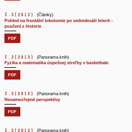
č.3
(2013)
(Články)
Pohled na frontální lobotomie po sedmdesáti letech -
poučení z historie
PDF
č.3
(2013)
(Panorama knih)
Fyzika a matematika úspešnej streľby v basketbale
PDF
č.3
(2013)
(Panorama knih)
Nesamozřejmé perspektivy
PDF
č.3
(2013)
(Panorama knih)