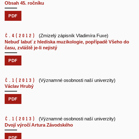
Obsah 45. ročníku
PDF
č.4
(2012)
(Zmizelý zápisník Vladimíra Fuxe)
Nebuď labuť z hlediska muzikologie, popřípadě Všeho do
času, zvláště je-li nejistý
PDF
č.1
(2013)
(Významné osobnosti naší univerzity)
Václav Hrubý
PDF
č.1
(2013)
(Významné osobnosti naší univerzity)
Dvojí výročí Artura Závodského
PDF