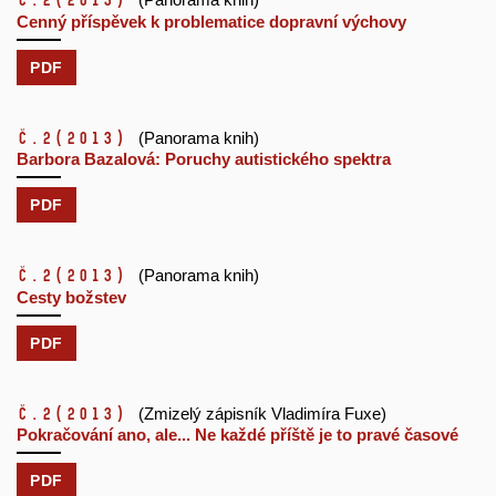
č.2
(2013)
Cenný příspěvek k problematice dopravní výchovy
PDF
č.2
(2013)
(Panorama knih)
Barbora Bazalová: Poruchy autistického spektra
PDF
č.2
(2013)
(Panorama knih)
Cesty božstev
PDF
č.2
(2013)
(Zmizelý zápisník Vladimíra Fuxe)
Pokračování ano, ale... Ne každé příště je to pravé časové
PDF