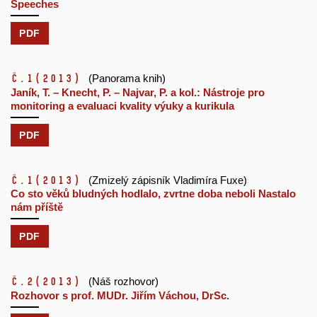
Speeches
PDF
č.1
(2013)
(Panorama knih)
Janík, T. – Knecht, P. – Najvar, P. a kol.: Nástroje pro
monitoring a evaluaci kvality výuky a kurikula
PDF
č.1
(2013)
(Zmizelý zápisník Vladimíra Fuxe)
Co sto věků bludných hodlalo, zvrtne doba neboli Nastalo
nám příště
PDF
č.2
(2013)
(Náš rozhovor)
Rozhovor s prof. MUDr. Jiřím Váchou, DrSc.