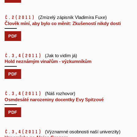
č.2
(2011)
(Zmizelý zápisník Vladimíra Fuxe)
Člověk míní, aby bylo co měnit: Zkušeností nikdy dosti
PDF
č.3,4
(2011)
(Jak to vidím já)
Hold neznámým vinařům - výzkumníkům
PDF
č.3,4
(2011)
(Náš rozhovor)
Osmdesáté narozeniny docentky Evy Spitzové
PDF
č.3,4
(2011)
(Významné osobnosti naší univerzity)