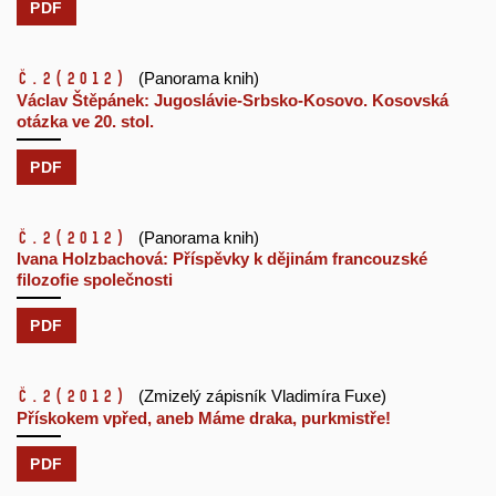
PDF
č.2
(2012)
(Panorama knih)
Václav Štěpánek: Jugoslávie-Srbsko-Kosovo. Kosovská
otázka ve 20. stol.
PDF
č.2
(2012)
(Panorama knih)
Ivana Holzbachová: Příspěvky k dějinám francouzské
filozofie společnosti
PDF
č.2
(2012)
(Zmizelý zápisník Vladimíra Fuxe)
Přískokem vpřed, aneb Máme draka, purkmistře!
PDF