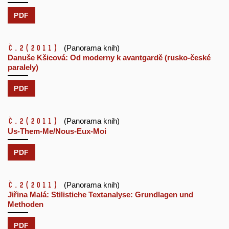
PDF
č.2
(2011)
(Panorama knih)
Danuše Kšicová: Od moderny k avantgardě (rusko-české
paralely)
PDF
č.2
(2011)
(Panorama knih)
Us-Them-Me/Nous-Eux-Moi
PDF
č.2
(2011)
(Panorama knih)
Jiřina Malá: Stilistiche Textanalyse: Grundlagen und
Methoden
PDF