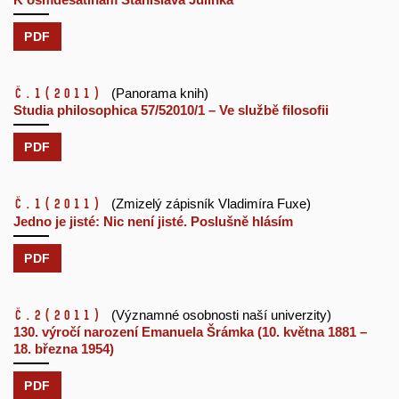
PDF
č.1
(2011)
(Panorama knih)
Studia philosophica 57/52010/1 – Ve službě filosofii
PDF
č.1
(2011)
(Zmizelý zápisník Vladimíra Fuxe)
Jedno je jisté: Nic není jisté. Poslušně hlásím
PDF
č.2
(2011)
(Významné osobnosti naší univerzity)
130. výročí narození Emanuela Šrámka (10. května 1881 –
18. března 1954)
PDF