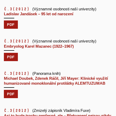
č.3
(2012)
(Významné osobnosti naší univerzity)
Ladislav Jandásek – 95 let od narození
PDF
č.3
(2012)
(Významné osobnosti naší univerzity)
Embryolog Karel Mazanec (1922–1967)
PDF
č.3
(2012)
(Panorama knih)
Michael Doubek, Zdenek Ráčil, Jiří Mayer: Klinické využití
humanizované monoklonální protilátky ALEMTUZUMAB
PDF
č.3
(2012)
(Zmizelý zápisník Vladimíra Fuxe)
Asi to bude trochu nepřesné, ale – Překvapení nejsou nikdy