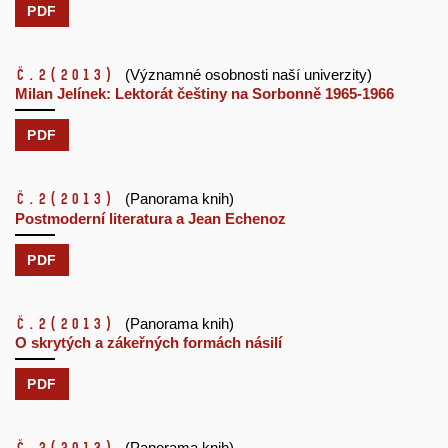
PDF
č.2
(2013)
(Významné osobnosti naší univerzity)
Milan Jelínek: Lektorát češtiny na Sorbonně 1965-1966
PDF
č.2
(2013)
(Panorama knih)
Postmoderní literatura a Jean Echenoz
PDF
č.2
(2013)
(Panorama knih)
O skrytých a zákeřných formách násilí
PDF
(Panorama knih)