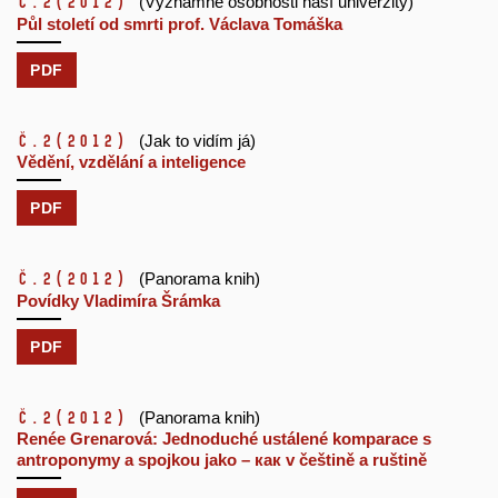
č.2
(2012)
(Významné osobnosti naší univerzity)
Půl století od smrti prof. Václava Tomáška
PDF
č.2
(2012)
(Jak to vidím já)
Vědění, vzdělání a inteligence
PDF
č.2
(2012)
(Panorama knih)
Povídky Vladimíra Šrámka
PDF
č.2
(2012)
(Panorama knih)
Renée Grenarová: Jednoduché ustálené komparace s
antroponymy a spojkou jako – как v češtině a ruštině