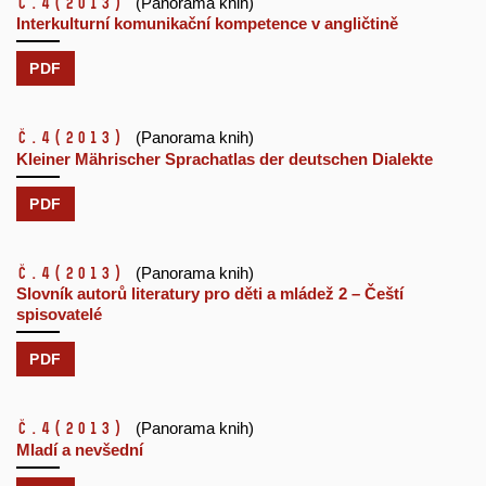
č.4
(2013)
(Panorama knih)
Interkulturní komunikační kompetence v angličtině
PDF
č.4
(2013)
(Panorama knih)
Kleiner Mährischer Sprachatlas der deutschen Dialekte
PDF
č.4
(2013)
(Panorama knih)
Slovník autorů literatury pro děti a mládež 2 – Čeští
spisovatelé
PDF
č.4
(2013)
(Panorama knih)
Mladí a nevšední