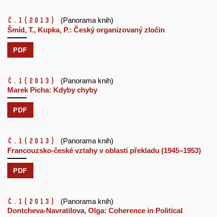
č.1
(2013)
(Panorama knih)
Šmíd, T., Kupka, P.: Český organizovaný zločin
PDF
č.1
(2013)
(Panorama knih)
Marek Picha: Kdyby chyby
PDF
č.1
(2013)
(Panorama knih)
Francouzsko-české vztahy v oblasti překladu (1945–1953)
PDF
č.1
(2013)
(Panorama knih)
Dontcheva-Navratilova, Olga: Coherence in Political