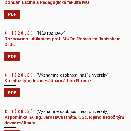
Bohdan Lacina a Pedagogická fakulta MU
PDF
č.1
(2012)
(Náš rozhovor)
Rozhovor s jubilantem prof. MUDr. Romanem Janischem,
DrSc.
PDF
č.1
(2012)
(Významné osobnosti naší univerzity)
K nedožitým devadesátinám Jiřího Bronce
PDF
č.1
(2012)
(Významné osobnosti naší univerzity)
Vzpomínka na ing. Jaroslava Hnáta, CSc. k jeho nedožitým
devadesátinám