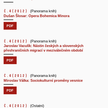
č.4
(2012)
(Panorama knih)
Dušan Šlosar: Opera Bohemica Minora
PDF
č.4
(2012)
(Panorama knih)
Jaroslav Vaculík: Nástin českých a slovenských
přeshraničních migrací v meziválečném období
PDF
č.4
(2012)
(Panorama knih)
Miroslav Válka: Sociokulturní proměny vesnice
PDF
č.4
(2012)
(Ostatní)