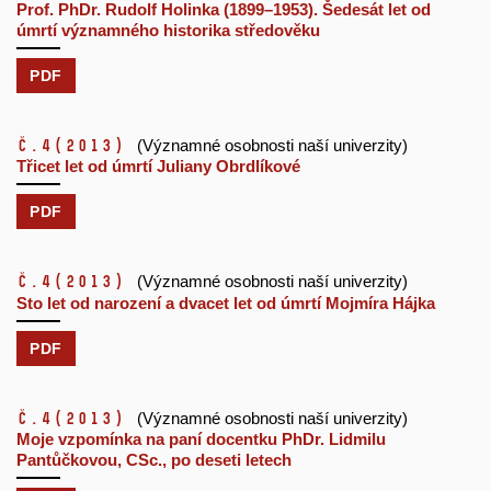
Prof. PhDr. Rudolf Holinka (1899–1953). Šedesát let od
úmrtí významného historika středověku
PDF
č.4
(2013)
(Významné osobnosti naší univerzity)
Třicet let od úmrtí Juliany Obrdlíkové
PDF
č.4
(2013)
(Významné osobnosti naší univerzity)
Sto let od narození a dvacet let od úmrtí Mojmíra Hájka
PDF
č.4
(2013)
(Významné osobnosti naší univerzity)
Moje vzpomínka na paní docentku PhDr. Lidmilu
Pantůčkovou, CSc., po deseti letech