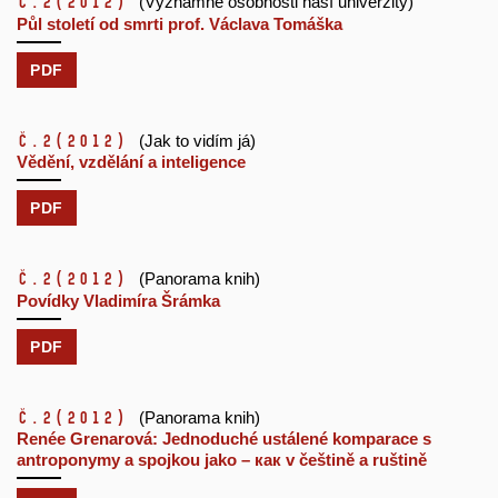
č.2
(2012)
(Významné osobnosti naší univerzity)
Půl století od smrti prof. Václava Tomáška
PDF
č.2
(2012)
(Jak to vidím já)
Vědění, vzdělání a inteligence
PDF
č.2
(2012)
(Panorama knih)
Povídky Vladimíra Šrámka
PDF
č.2
(2012)
(Panorama knih)
Renée Grenarová: Jednoduché ustálené komparace s
antroponymy a spojkou jako – как v češtině a ruštině