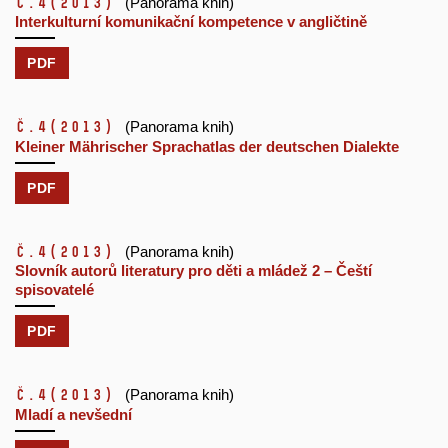
č.4
(2013)
(Panorama knih)
Interkulturní komunikační kompetence v angličtině
PDF
č.4
(2013)
(Panorama knih)
Kleiner Mährischer Sprachatlas der deutschen Dialekte
PDF
č.4
(2013)
(Panorama knih)
Slovník autorů literatury pro děti a mládež 2 – Čeští
spisovatelé
PDF
č.4
(2013)
(Panorama knih)
Mladí a nevšední