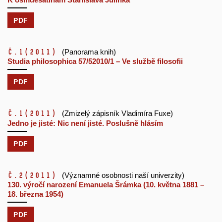
PDF
č.1
(2011)
(Panorama knih)
Studia philosophica 57/52010/1 – Ve službě filosofii
PDF
č.1
(2011)
(Zmizelý zápisník Vladimíra Fuxe)
Jedno je jisté: Nic není jisté. Poslušně hlásím
PDF
č.2
(2011)
(Významné osobnosti naší univerzity)
130. výročí narození Emanuela Šrámka (10. května 1881 –
18. března 1954)
PDF