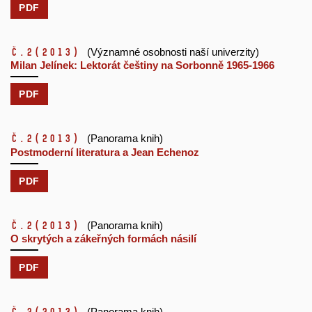
PDF
č.2
(2013)
(Významné osobnosti naší univerzity)
Milan Jelínek: Lektorát češtiny na Sorbonně 1965-1966
PDF
č.2
(2013)
(Panorama knih)
Postmoderní literatura a Jean Echenoz
PDF
č.2
(2013)
(Panorama knih)
O skrytých a zákeřných formách násilí
PDF
(Panorama knih)