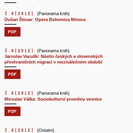
č.4
(2012)
(Panorama knih)
Dušan Šlosar: Opera Bohemica Minora
PDF
č.4
(2012)
(Panorama knih)
Jaroslav Vaculík: Nástin českých a slovenských
přeshraničních migrací v meziválečném období
PDF
č.4
(2012)
(Panorama knih)
Miroslav Válka: Sociokulturní proměny vesnice
PDF
č.4
(2012)
(Ostatní)