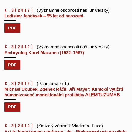
č.3
(2012)
(Významné osobnosti naší univerzity)
Ladislav Jandásek – 95 let od narození
PDF
č.3
(2012)
(Významné osobnosti naší univerzity)
Embryolog Karel Mazanec (1922–1967)
PDF
č.3
(2012)
(Panorama knih)
Michael Doubek, Zdenek Ráčil, Jiří Mayer: Klinické využití
humanizované monoklonální protilátky ALEMTUZUMAB
PDF
č.3
(2012)
(Zmizelý zápisník Vladimíra Fuxe)
Asi to bude trochu nepřesné, ale – Překvapení nejsou nikdy