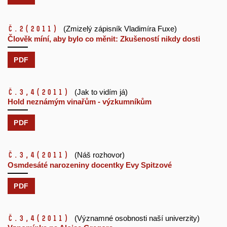
č.2
(2011)
(Zmizelý zápisník Vladimíra Fuxe)
Člověk míní, aby bylo co měnit: Zkušeností nikdy dosti
PDF
č.3,4
(2011)
(Jak to vidím já)
Hold neznámým vinařům - výzkumníkům
PDF
č.3,4
(2011)
(Náš rozhovor)
Osmdesáté narozeniny docentky Evy Spitzové
PDF
č.3,4
(2011)
(Významné osobnosti naší univerzity)