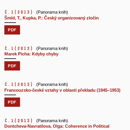
č.1
(2013)
(Panorama knih)
Šmíd, T., Kupka, P.: Český organizovaný zločin
PDF
č.1
(2013)
(Panorama knih)
Marek Picha: Kdyby chyby
PDF
č.1
(2013)
(Panorama knih)
Francouzsko-české vztahy v oblasti překladu (1945–1953)
PDF
č.1
(2013)
(Panorama knih)
Dontcheva-Navratilova, Olga: Coherence in Political