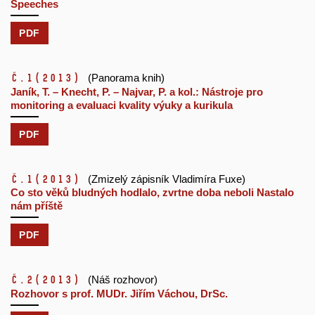
Speeches
PDF
č.1
(2013)
(Panorama knih)
Janík, T. – Knecht, P. – Najvar, P. a kol.: Nástroje pro
monitoring a evaluaci kvality výuky a kurikula
PDF
č.1
(2013)
(Zmizelý zápisník Vladimíra Fuxe)
Co sto věků bludných hodlalo, zvrtne doba neboli Nastalo
nám příště
PDF
č.2
(2013)
(Náš rozhovor)
Rozhovor s prof. MUDr. Jiřím Váchou, DrSc.