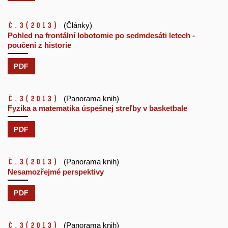
č.3
(2013)
(Články)
Pohled na frontální lobotomie po sedmdesáti letech -
poučení z historie
PDF
č.3
(2013)
(Panorama knih)
Fyzika a matematika úspešnej streľby v basketbale
PDF
č.3
(2013)
(Panorama knih)
Nesamozřejmé perspektivy
PDF
č.3
(2013)
(Panorama knih)