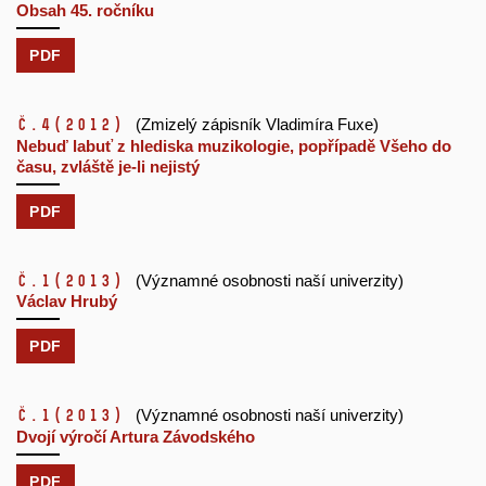
Obsah 45. ročníku
PDF
č.4
(2012)
(Zmizelý zápisník Vladimíra Fuxe)
Nebuď labuť z hlediska muzikologie, popřípadě Všeho do
času, zvláště je-li nejistý
PDF
č.1
(2013)
(Významné osobnosti naší univerzity)
Václav Hrubý
PDF
č.1
(2013)
(Významné osobnosti naší univerzity)
Dvojí výročí Artura Závodského
PDF