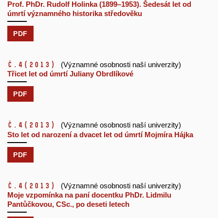
Prof. PhDr. Rudolf Holinka (1899–1953). Šedesát let od
úmrtí významného historika středověku
PDF
č.4
(2013)
(Významné osobnosti naší univerzity)
Třicet let od úmrtí Juliany Obrdlíkové
PDF
č.4
(2013)
(Významné osobnosti naší univerzity)
Sto let od narození a dvacet let od úmrtí Mojmíra Hájka
PDF
č.4
(2013)
(Významné osobnosti naší univerzity)
Moje vzpomínka na paní docentku PhDr. Lidmilu
Pantůčkovou, CSc., po deseti letech