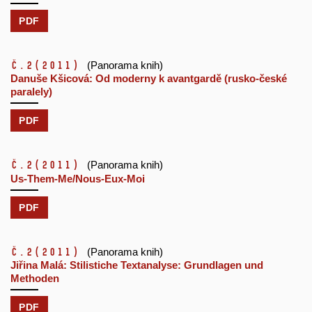
PDF
č.2
(2011)
(Panorama knih)
Danuše Kšicová: Od moderny k avantgardě (rusko-české
paralely)
PDF
č.2
(2011)
(Panorama knih)
Us-Them-Me/Nous-Eux-Moi
PDF
č.2
(2011)
(Panorama knih)
Jiřina Malá: Stilistiche Textanalyse: Grundlagen und
Methoden
PDF