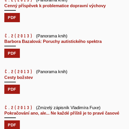
č.2
(2013)
Cenný příspěvek k problematice dopravní výchovy
PDF
č.2
(2013)
(Panorama knih)
Barbora Bazalová: Poruchy autistického spektra
PDF
č.2
(2013)
(Panorama knih)
Cesty božstev
PDF
č.2
(2013)
(Zmizelý zápisník Vladimíra Fuxe)
Pokračování ano, ale... Ne každé příště je to pravé časové
PDF