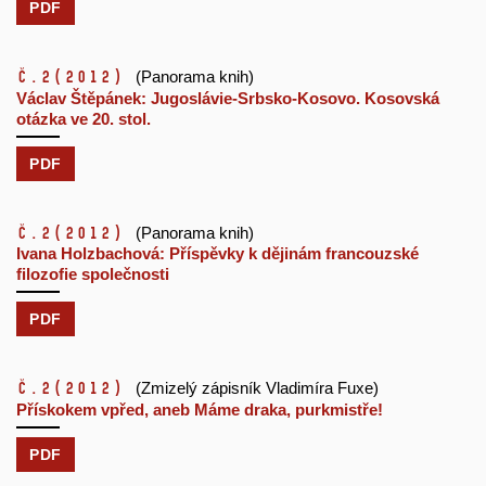
PDF
č.2
(2012)
(Panorama knih)
Václav Štěpánek: Jugoslávie-Srbsko-Kosovo. Kosovská
otázka ve 20. stol.
PDF
č.2
(2012)
(Panorama knih)
Ivana Holzbachová: Příspěvky k dějinám francouzské
filozofie společnosti
PDF
č.2
(2012)
(Zmizelý zápisník Vladimíra Fuxe)
Přískokem vpřed, aneb Máme draka, purkmistře!
PDF