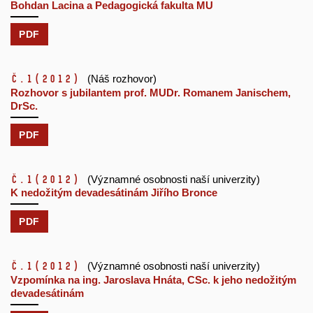
Bohdan Lacina a Pedagogická fakulta MU
PDF
č.1
(2012)
(Náš rozhovor)
Rozhovor s jubilantem prof. MUDr. Romanem Janischem,
DrSc.
PDF
č.1
(2012)
(Významné osobnosti naší univerzity)
K nedožitým devadesátinám Jiřího Bronce
PDF
č.1
(2012)
(Významné osobnosti naší univerzity)
Vzpomínka na ing. Jaroslava Hnáta, CSc. k jeho nedožitým
devadesátinám