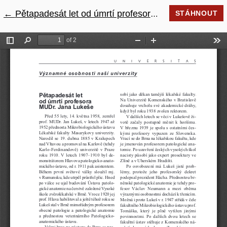
←
Návrat na podrobnosti článku
Pětapadesát let od úmrtí profesora MUDr. Jana Lukeše
STÁHNOUT