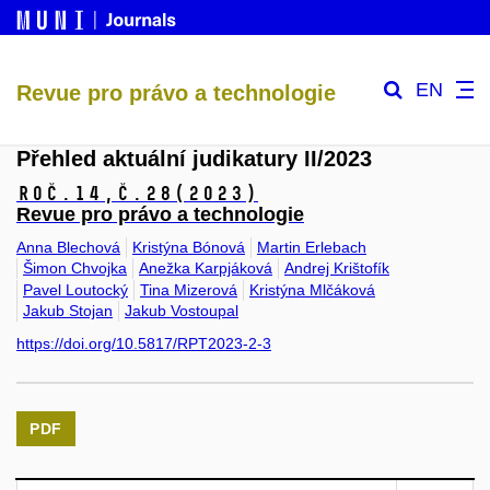
EN
Revue pro právo a technologie
Přehled aktuální judikatury II/2023
Roč.14,
č.28
(2023)
Revue pro právo a technologie
Anna Blechová
Kristýna Bónová
Martin Erlebach
Šimon Chvojka
Anežka Karpjáková
Andrej Krištofík
Pavel Loutocký
Tina Mizerová
Kristýna Mlčáková
Jakub Stojan
Jakub Vostoupal
https://doi.org/10.5817/RPT2023-2-3
PDF