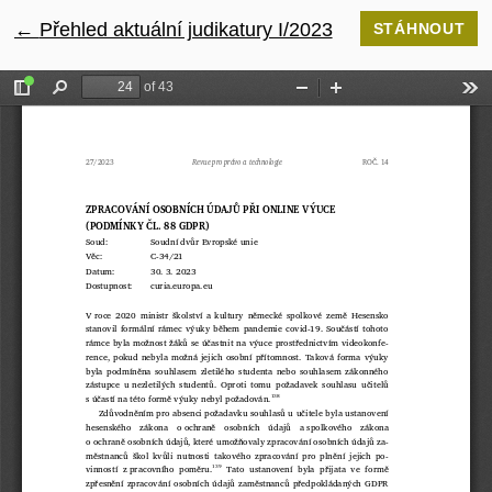
←
Návrat na podrobnosti článku
Přehled aktuální judikatury I/2023
STÁHNOUT