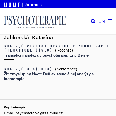
EN
Jablonská, Katarína
Roč.7,
č.2
(2013)
Hranice psychoterapie
(tematické číslo)
(Recenze)
Transakční analýza v psychoterapii; Eric Berne
Roč.7,
č.3-4
(2013)
(Konference)
Žiť zmysluplný život: Deň existenciálnej analýzy a
logoterapie
Psychoterapie
Email:
psychoterapie@fss.muni.cz