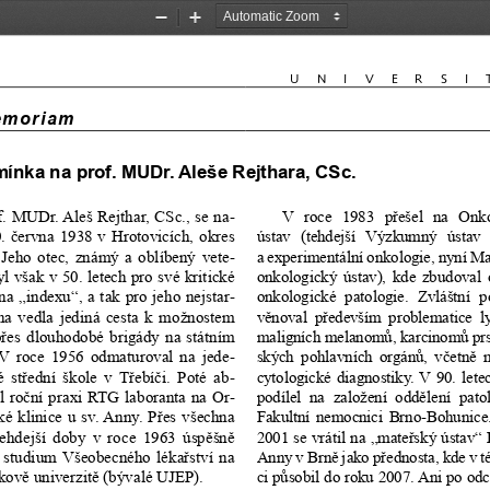
Zoom
Zoom
Out
In
U N I V E R S I 
emoriam
ínka na prof. MUDr. Aleše Rejthara, CSc.
f. MUDr. Aleš Rejthar, CSc., se na-
V   roce   1983   p
ř
ešel   na   Onk
. 
č
ervna 1938 v Hrotovicích, okres 
ústav   (tehdejší   Výzkumný   ústav   
a experimentální onkologie, nyní M
  Jeho  otec,  známý  a  oblíbený  vete-
yl však v 50. letech pro své kritické 
onkologický  ústav),  kde  zbudoval 
na „indexu“, a tak pro jeho nejstar-
onkologické  patologie.  Zvláštní  p
v
ě
noval  p
na  vedla  jediná  cesta  k  možnostem  
ř
edevším  problematice  
p
ř
es  dlouhodobé  brigády  na  státním  
maligních melanom
ů
, karcinom
ů
 pr
 V  roce  1956  odmaturoval  na  jede-
ských  pohlavních  orgán
ů
,  v
č
etn
ě
  
  st
ř
ední  škole  v  T
ř
ebí
č
i.  Poté  ab-
cytologické  diagnostiky.  V  90.  letech
  ro
č
ní  praxi  RTG  laboranta  na  Or-
podílel  na  založení  odd
ě
lení  pato
  klinice  u  sv.  Anny.  P
ř
es  všechna  
Fakultní  nemocnici  Brno-Bohunice. 
tehdejší  doby  v  roce  1963  úsp
ě
šn
ě
2001 se vrátil na „mate
ř
ský ústav“ 
l  studium  Všeobecného  léka
ř
ství  na  
Anny v Brn
ě
 jako p
ř
ednosta, kde v t
kov
ě
 univerzit
ě
 (bývalé UJEP).
ci p
ů
sobil do roku 2007. Ani po od