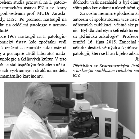
 b
ě
hem  studia  pracoval  na  I.  patolo-
d
ů
chodu  však  nezahálel  a  byl  
č
inn
atomickém  ústavu  FN  u  sv.  Anny  
vším jako konzultant a akredita
č
ní g
  pod  vedením  prof.  MUDr.  Jarosla-
Za svého nesmírn
ě
 plodného ži
dy,  DrSc.  Po  promoci  nastoupil  na  
autorem 
č
i spoluautorem více než 
ku  na  odd
ě
lení  patologie  v  nemoc-
odborných  publikací,  v
č
etn
ě
  skript 
Most
ě
.
nic. Byl dlouholetým šéfredaktorem
oce  1967  nastoupil  na  I.  patologic-
su  „Klinická  onkologie“.  Profesor 
omický  ústav,  kde  zpo
č
átku  vedl  
zem
ř
el  16.  
ř
íjna  2015.  Zanechal  
á  cvi
č
ení  a  seminá
ř
e  jako  externí  
n
ě
kolik desítek v
ě
rných a úsp
ě
šnýc
  a  postupn
ě
 z
ř
ídil  laborato
ř
  nádo-
patolog
ů
, kte
ř
í se hlásí k jeho odka
unologie a tká
ň
ových kultur. V této 
Ji
o
ř
i se stal úsp
ě
šným 
ř
ešitelem n
ě
ko-
P
ř
etišt
ě
no  ze  Svatoanenských  list
átních výzkumných úkol
ů
 na modelu 
s  laskavým  souhlasem  redak
č
ní  ra
tora.
 mamárního karcinomu.