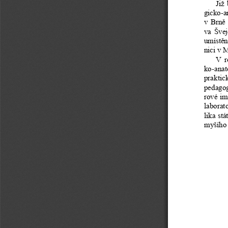
Již 
gicko-an
v  Brn
ě
va  Švej
umíst
ě
n
nici v 
V  r
ko-anat
praktick
pedagog
rové im
laborat
lika st
myšího