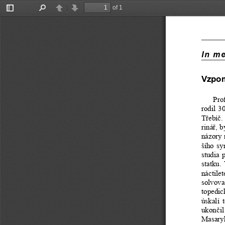
of 1
Toggle
Find
Previous
Next
Sidebar
In m
Vzpom
Pro
rodil 30
T
ř
ebí
č
.
riná
ř
, b
názory 
šího  sy
studia  
statku. 
náctileté
solvoval
topedické
úskalí  
ukon
č
i
Masary