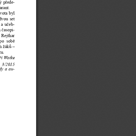
ý  p
ř
ede-
arant.
vota byl 
dvou set 
 a  u
č
eb-
 
č
asopi-
 Rejthar  
po  sob
ě
h žák
ů
 – 
zu.
ř
í Wotke
ů
  3/2015  
dy  a  au-