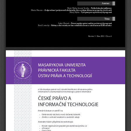
Anotace
Matěj Myška, Jaromír Šavelka – 
Přehled aktuální judikatury
Martin Husovec
–
 Zodpovednosť poskytovateľa diskusného fóra za údajne difamačné príspevky tretích osôb
Matěj Myška –
 Vyčerpání práv u počítačových programů
Téma
Lukáš Zbránek – 
Právní aspekty zpětné analýzy počítačových programů
Pavel Loutocký – 
Slabiny a silné stránky on-line rozhodčího řízení se zaměřením na B2B transakce
Ročník 
3
 / Rok 
2012
 / Číslo 
6
MASAR
YKOV
A UNIVERZIT
A
PRÁ
VNICKÁ F
AKUL
TA
ÚST
AV PRÁV
A A TECHNOLOGIÍ
si V
ás dovoluje pozvat na V
. národní konfer
enci věnovanou právu
informačních a komunikačních technologií a právní informatice
ČESKÉ PRÁ
VO A 
INFORMAČNÍ TECHNOLOGIE
Plenární diskuse se zaměří na:
•
   Elektr
onický obchod a nový občanský zákoník
•
   Změny v ochraně soukr
omí a osobních údajů
Abstrakty V
ašich příspěvků do workshopů
•
   Revize r
egistračních pravidel pr
o doménová jména .cz 
•
   eFinance
•
   Open Data