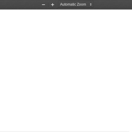
Zoom
Zoom
Out
In