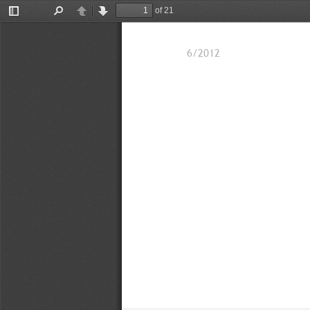
of 21
Toggle
Find
Previous
Next
Sidebar
6/2012