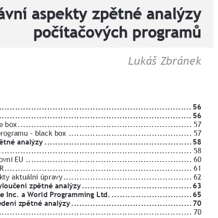
ávní aspekty zpětné analýzy 
počítačových programů
Lukáš Zbránek
.........................................................................
56
.........................................................................
56
e box
 .................................................................
57
rogramu – black box
 ..............................................
57
pětné analýzy
 .......................................................
58
A
 .......................................................................
58
ovni EU 
 ..............................................................
60
ČR
 ......................................................................
61
kty aktuální úpravy
 ................................................
62
yloučení zpětné analýzy
 .........................................
63
te Inc. a World Programming Ltd.
 ..............................
65
edení zpětné analýzy
 .............................................
70
.........................................................................
70