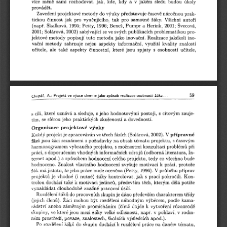
více  méně  sami  rozhodovat,  jak,  kde,  kdy  a  v  jakém  sledu  budou  úkoly 
provádět.
Zavedení projektové metody do výuky představuje časově náročnou prak­
tickou  činnost  jak  pro  vyučujícího,  tak  pro  samotné  žáky.  Všichni  autoři 
(např.  Skalková,  1995;  Petty,  1996; Beneš, Pumpr a Herink, 2001;  Svecová, 
2001; Solárová, 2002) zabývající se ve svých publikacích problematikou pro­
jektové metody popisují tuto metodu jako inovační. Realizace jakékoli ino­
vační  metody  zahrnuje  nejen  aspekty  informační,  využití  kvality  znalostí 
učitele,  ale  také  aspekty  činnostní,  které  jsou  spjaty  s  osobností  učitele,
59
Chupáč, 
A.:  Projekt  ve výuce  chem ie jako způsob  realizace osobnosti  žáka .. .
s cíli,  které uznává a sleduje,  s jeho hodnotovými postoji, s citovým zauje­
tím, se sférou jeho praktických zkušeností a dovedností.
Organizace  projektové  výuky
Každý projekt je zpracováván ve třech fázích (Solárová, 2002). V 
přípravné
jsou žáci seznámeni s požadavky na obsah tématu projektu, s časovým 
fázi 
harmonogramem vybraného projektu, s možnostmi konzultací problémů při 
práci, s doporučením vhodných informačních zdrojů (odborná literatura, In­
ternet apod.)  a způsobem hodnocení celého projektu, tedy co všechno bude 
hodnoceno.  Znalost vlastního hodnocení zvyšuje  motivaci k práci,  protože 
žák má jistotu, že jeho práce bude oceněna (Petty, 1996). V průběhu příprav 
projektů je  vhodné  (i  nutné)  žáky kontrolovat, jak  s  prací pokročili.  Kon­
trolou dochází také k motivaci jedinců, především těch, kterým dělá potíže 
vynakládat dlouhodobě značné pracovní úsilí.
Rozdělení žáků do pracovních skupin je dáno především charakterem třídy 
(jejich  členů).  Žáci mohou  být  rozděleni náhodným výběrem,  podle kama­
rádství  anebo  záměrným promícháním  (čímž  dojde k  vytvoření  různorodé 
skupiny,  ve které jsou  mezi žáky velké odlišnosti,  např.  v pohlaví, v rodin­
ném prostředí, povaze, znalostech, školních výsledcích apod.).
Po rozdělení žáků do skupin dochází k rozdělení práce na daném tématu, 