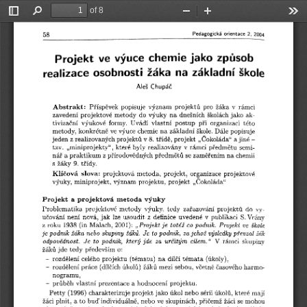
of 8
Toggle
Find
Zoom
Zoom
Too
Sidebar
Out
In
Pedagogická  orientace  2,  2004
58
Projekt  ve  výuce  chemie jako  způsob
realizace  osobnosti  žáka  na  základní škole
Aleš  Chupáč
Příspěvek  popisuje  význam  projektů  pro  žáka  v  rámci 
Abstrakt: 
zavedení projektové metody  do výuky  na dnešních školách jako  ak- 
tivizační  výukové  formy.  Uvádí  vlastní  postup  při  organizaci  této 
metody, konkrétně ve výuce chemie na základní škole. Dále popisuje 
jeden z realizovaných projektů v 8. třídě, projekt  „Čokoláda“ a jiné - 
tzv.  „miniprojekty“, které byly realizovány v rámci předmětu  semi­
nář a praktikum z přírodovědných předmětů se zaměřením na chemii 
s žáky 9.  třídy.
projektová metoda,  projekt,  organizace  projektové 
Klíčová  slova: 
výuky,  miniprojekt, význam projektu,  projekt  „Čokoláda“
Projekt  a  projektová  metoda výuky
Problematika  projektové  metody  výuky,  tedy  zařazování  projektů  do  vy­
učování není  nová, jak  lze  usoudit  z  definice  uvedené  v  publikaci  S. Vrány 
z roku  1938 (in Malach, 2001): 
„Projekt je  totéž co podnik.  Projekt  ve  škole
je podnik žáka nebo skupiny žáků.  Je to podnik,  za jehož výsledky převzal žák
odpovědnost.  Je  to  podnik,  který jde  za  určitým  cílem. “
  V  rámci  skupiny 
žáků jde tedy především o:
-  rozdělení celého projektu  (tématu)  na dílčí témata (úkoly),
-  rozdělení práce (dílčích úkolů) žáků mezi sebou, včetně časového harmo­
nogramu,
-  průběh vlastní prezentace a hodnocení projektu.
Petty (1996) charakterizuje projekt jako úkol nebo sérii úkolů, které mají 
žáci plnit, a to bud’ individuálně, nebo ve skupinách, přičemž žáci se mohou 