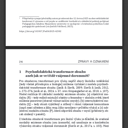
P
ř
ísp
ě
vek je synopsí p
ř
ednášky autora proslovené dne 12. 
č
ervna 2025 na oborov
ě
didaktické 
1 
konferenci 
O významu a roli jazyka ve vzd
ě
lávání: kurikulární a didaktické pohledy
 po
ř
ádané 
Pedagogickou  fakultou  Masarykovy  univerzity  ve  spolupráci  s  brn
ě
nskou  pobo
č
kou 
Č
eské 
pedagogické spole
č
nosti (viz Janík & Veli
č
ková, 2025).
https://doi.org/10.5817/PedOr2025-42382
ZPRÁVY A OZNÁMENÍ
216
1 
Psychodidaktická transformace obsahu 
aneb Jak se ve t
ř
íd
ě
 vzájemn
ě
 dorozum
ě
t?
Pro  obsahovou  transformaci  pro  výuku  nap
ř
í
č
  obory  školního  vzd
ě
lávání 
(tedy  v
č
etn
ě
 p
ř
írodopisu  a  biologie)  m
ů
žeme  vycházet  z  modelu  psychodi-
daktické  transformace  obsahu  (Janík  &  Slavík,  2009;    Slavík  &  Janík,  2012,  
s. 272–276; Janík et al., 2024, s. 57; srov. Gropengießer et al., 2010, s. 107). 
Model  rozlišuje  t
ř
i  základní  modality  existence  obsahu:  (a)  objektivní  mo-
dalitu (R) – tedy reáln
ě
 existující objekty a fenomény v okolním sv
ě
t
ě
, které 
m
ů
žeme pozorovat (obecn
ě
 vnímat našimi smysly); (b) intersubjektivní mo-
dalitu  (Q)  –  tedy  obsah  vyjád
ř
ený  a  sdílený  v  rámci  vzájemné  komunikace  
(nap
ř
. mezi u
č
itelem a žáky, resp. žáky navzájem v pr
ů
b
ě
hu výuky) a (c) sub-
jektivní modalitu obsahu (P), která odpovídá obsahu v mysli (p
ř
edstavy, ob-
sah uložený v pam
ě
ti).
Z hlediska obsahové transformace pro školní výuku je d
ů
ležité, že uvedené 
modality  existence  obsahu  jsou  izomorfní,  což  umožnuje  se  o  konkrétním  
výukovém  obsahu  vzájemn
ě
  dorozum
ě
t  (Slavík  et  al.,  2017a,  s.  103).  Mezi  