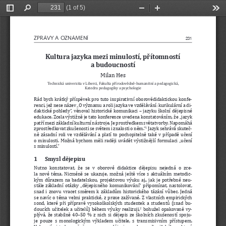
(1 of 5)
Toggle
Find
Zoom
Zoom
Too
Sidebar
Out
In
ZPRÁVY A OZNÁMENÍ
231
Kultura jazyka mezi minulostí, p
ř
ítomností 
a budoucností
Milan Hes
Technická univerzita v Liberci, Fakulta p
ř
írodov
ě
dn
ě
-humanitní a pedagogická, 
Katedra pedagogiky a psychologie
Rád bych krátký p
ř
ísp
ě
vek pro tuto inspirativní oborov
ě
didaktickou konfe-
renci, jež nese název „O významu a roli jazyka ve vzd
ě
lávání: kurikulární a di-
daktické  pohledy“,  v
ě
noval  historické  komunikaci  –  jazyku  školní  d
ě
jepisné 
edukace. Zcela výstižn
ě
 je tato konference uvedena konstatováním, že „jazyk 
pat
ř
í mezi základní kulturní nástroje. Je prost
ř
edkem sv
ě
tatvorby. Napomáhá 
zprost
ř
edkovat zkušenosti se sv
ě
tem i znalosti o n
ě
m.“
 Jazyk sehrává skute
č
-
1
n
ě
  zásadní  roli  ve  vzd
ě
lávání  a  platí  to  pochopiteln
ě
  také  v  p
ř
ípad
ě
 u
č
ení 
o  minulosti.  Možná  bychom  m
ě
li  rad
ě
ji  uvád
ě
t  výstižn
ě
jší  formulaci  „u
č
ení 
s minulostí.“
1      Smysl      d
ě
jepisu
Nutno  konstatovat,  že  se  v  oborové  didaktice  d
ě
jepisu  nejedná  o  zce-
la  nové  téma.  Nicmén
ě
  se  ukazuje,  možná  ješt
ě
  více  s  aktuálním  metodic-
kým  d
ů
razem  na  badatelskou,  projektovou  výuku  aj.,  jak  je  pot
ř
ebné  neu-
stále  základní  otázky  „d
ě
jepisného  komunikování“  p
ř
ipomínat,  nastolovat,  
snad  i  znovu  vracet  sm
ě
rem  k  základ
ů
m  historického  tázání  v
ů
bec.  Jedná  
se  navíc  o  téma  velmi  praktické,  z  praxe  zažívané.  Z  vlastních  empirických  
sond,  které  p
ř
i  p
ř
íprav
ě
  vysokoškolských  studentek  a  student
ů
  (snad  bu-
doucích  u
č
itelek  a  u
č
itel
ů
)  b
ě
hem  výuky  realizuji,
  bohužel  opakovan
ě
  vy-
2
plývá,  že  stabiln
ě
  40–50  %  z  nich  si  d
ě
jepis  ze  školních  zkušeností  spoju-
je  pouze  s  monologickým  výkladem  u
č
itele,  s  transmisivním  p
ř
ístupem. 
Vybavují  si  tedy  zna
č
n
ě
  omezenou  „d
ě
jepisnou  komunikaci“,  b
ě
hem  které  