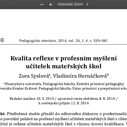
Zoom
Zoom
Out
In
IE
Pedagogická orientace, 2014, roč. 24, č. 4, s. 535–561
Kvalita re
β
lexe v profesním myšlení 
u
č
itelek mate
ř
ských škol
Zora Syslová
, Vladimíra Hornáčková
a
b
Masarykova univerzita, Pedagogická fakulta, Katedra primární pe
dagogiky
a 
verzita Hradec Králové, Pedagogická fakulta, Ústav primární 
a preprimární ed
Redakci zasláno 10. 5. 2014 / upravená verze obdržena 8. 8. 201
4 / 
k uveřejnění přijato 12. 8. 2014
kt: 
Předložená studie přináší do odborného diskurzu o profesionaliz
ho povolání pohled na profesní myšlení učitelek mateřskýc
h škol s cílem 
litní je reβlexe učitelek mateřských škol s různou úrovn
í kvaliβikace.