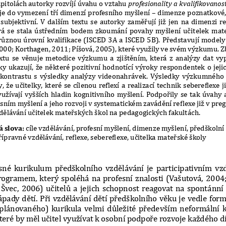
pitolách autorky rozvíjí úvahu o vztahu 
profesionality a kvali
ϔ
ikovanost
je do vymezení tří dimenzí profesního myšlení – dimenze p
oznatkové,
 subjektivní. V dalším textu se autorky zaměřují již jen
 na dimenzi re
erá se stala ústředním bodem zkoumání povahy myšlení učit
elek mat
 různou úrovní kvaliβikace (ISCED 3A a ISCED 5B). Předsta
vují modely 
000; Korthagen, 2011; Píšová, 2005), které využily ve sv
ém výzkumu. Zb
extu se věnuje metodice výzkumu a zjištěním, která z anal
ýzy dat vyp
ky ukazují, že některé pozitivní hodnotící výroky respond
entek o jeji
 kontrastu s výsledky analýzy videonahrávek. Výsledky výz
kumného š
, že učitelky, které se cílenou reflexí a realizací tech
nik sebereβlexe j
yužívají vyšších hladin kognitivního myšlení. Podpořily 
se tak úvahy 
sním myšlení a jeho rozvoji v systematickém zavádění reβ
lexe již v pre
dělávání učitelek mateřských škol na pedagogických fakult
ách.
á slova:
 cíle vzdělávání, profesní myšlení, dimenze myšlení, předškolní
řípravné vzdělávání, reβlexe, sebereβlexe, učitelka mate
řské školy
sné kurikulum předškolního vzdělávání je participativním v
z
ogramem, který spoléhá na profesní znalosti (Vašutová, 20
04;
Švec, 2006) učitelů a jejich schopnost reagovat na spontá
nní 
ápady dětí. Při vzdělávání dětí předškolního věku je vedl
e form
 plánovaného) kurikula velmi důležité především neformální
 
teré by měl učitel využívat k osobní podpoře rozvoje každ
ého dí