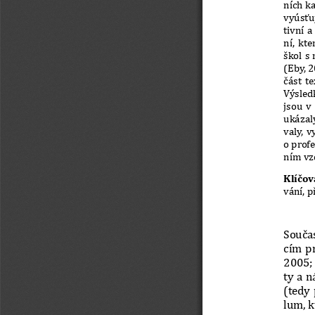
ních ka
vyúsťu
tivní a
ní, kt
škol s
(Eby, 2
část t
Výsled
jsou v
ukázaly
valy, v
o profe
ním vz
Klí
č
ov
vání, p
Souča
cím pr
2005; 
ty a n
(tedy
lum, k