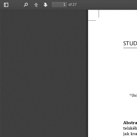
of 27
Toggle
Find
Previous
Next
Sidebar
STUD
Uni
b 
Abstra
telské
jak kva