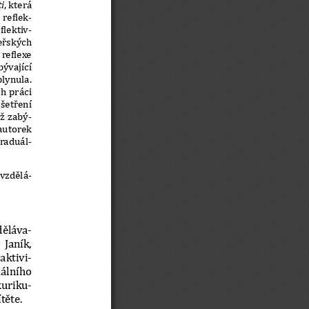
i
, která 
 reβlek-
βlektiv-
eřských 
reβlexe 
ývající 
lynula. 
ch práci 
etření 
iž zabý-
autorek 
graduál-
 vzdělá-
děláva-
 Janík, 
aktivi-
álního 
kuriku-
těte. 