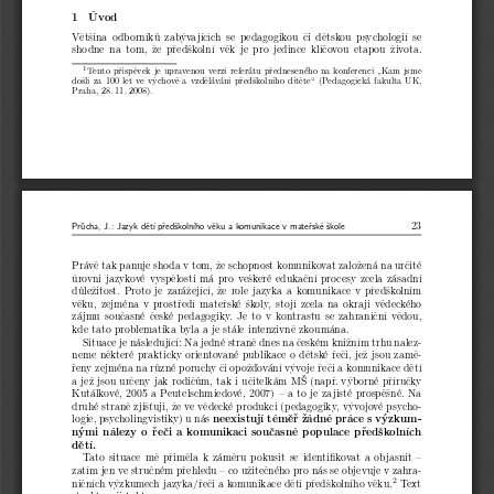
1  Úvod
Většina odborníků zabývajících se pedagogikou či dětskou psychologií se
shodne na tom, že předškolní věk je pro jedince klíčovou etapou života.
1
Tento příspěvek je upravenou verzí referátu předneseného na konferenci „Kam jsme
došli za 100 let ve výchově a vzdělávání předškolního dítěte“ (Pedagogická fakulta UK,
Praha, 28. 11. 2008).
23
Průcha, J.: Jazyk dětí předškolního věku a komunikace v mateřské škole
Právě tak panuje shoda v tom, že schopnost komunikovat založená na určité
úrovni jazykové vyspělosti má pro veškeré edukační procesy zcela zásadní
důležitost. Proto je zarážející, že role jazyka a komunikace v předškolním
věku, zejména v prostředí mateřské školy, stojí zcela na okraji vědeckého
zájmu současné české pedagogiky. Je to v kontrastu se zahraniční vědou,
kde tato problematika byla a je stále intenzivně zkoumána.
Situace je následující: Na jedné straně dnes na českém knižním trhu nalez-
neme některé prakticky orientované publikace o dětské řeči, jež jsou zamě-
řeny zejména na různé poruchy či opožďování vývoje řeči a komunikace dětí
a jež jsou určeny jak rodičům, tak i učitelkám MŠ (např. výborné příručky
Kutálkové, 2005 a Peutelschmiedové, 2007) – a to je zajisté prospěšné. Na
druhé straně zjišťuji, že ve vědecké produkci (pedagogiky, vývojové psycho-
logie, psycholingvistiky) u nás
neexistují téměř žádné práce s výzkum-
nými nálezy o řeči a komunikaci současné populace předškolních
dětí.
Tato situace mě přiměla k záměru pokusit se identifikovat a objasnit –
zatím jen ve stručném přehledu – co užitečného pro nás se objevuje v zahra-
2
ničních výzkumech jazyka/řeči a komunikace dětí předškolního věku.
Text