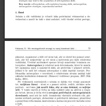
strategies may lead to the acquisition of self-regulation skills.
Key words:
self-regulation, self-regulation learning skills, metacognition,
metacognitive strategies, experimental method
1. Úvod
Jedním z cílů vzdělávání je vybavit žáka potřebnými vědomostmi a do-
vednostmi a naučit ho také s nimi zacházet, volit vhodné učební postupy,
73
Foltýnová, D.: Vliv metakognitivních strategií na rozvoj dovedností žáků...
plánovat, organizovat a řídit své učení tak, aby se obešel bez pomoci ostat-
ních, aby byl zodpovědný za své učení a motivován pro další celoživotní
vzdělávání. Uvedené myšlenkové operace bývají označovány termínem au-
toregulace.
Autoregulace
je relativně nová determinanta, která by neměla
být opomíjena nejen u samotných žáků, ale především v přípravě učitelů,
jelikož ti by měli být schopni autoregulaci u žáků úspěšně rozvíjet. Pro-
blematika autoregulace v souvislosti s celoživotním učením zmiňují také
základní kurikulární dokumenty (Rámcový vzdělávací program, 2007; Bílá
kniha, 2001).
Při výzkumech souvisejících s učením se daleko více věnuje pozornost
tzv.
vnějšímu řízení
– učení se s pomocí učitele, rodičů, učebnice nebo
počítače – než tomu,
jak naučit žáka, aby se sám dokázal, co nejlépe
učit
. V tomto smyslu je třeba na žáka nahlížet jako na aktivní a reagu-
jící bytost, kterou je třeba vést k
osvojení potřebných autoregulačních
dovedností
, mezi něž lze řadit: formulování vlastních učebních cílů, plá-
nování učebních postupů, obstarávání si potřebných informací, přemýšlení
a promýšlení svého konání, kontrolování a hodnocení procesů vlastního učení
a další.