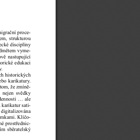
migrační proc
e-
em,  strukturou
cké disciplíny
ředmětem vyme-
ově nastupující
orické edukaci
. 
ch historických
bo karikatury.
 tom, že zmíně-
  nejen  svědky
ennosti ... ale
 karikat
ur sati-
 digitalizována
ámkami. Klíčo-
né prostřednic-
ím sběratels
ký