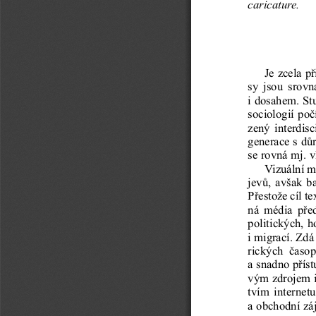
caricature.
Je zcela p
sy  jsou  srov
i dosahem. St
sociologií po
zený interdisc
generace s dů
se rovná mj. 
Vizuální m
jevů, avšak b
Přestože cíl t
ná  média  pře
politických, h
i migrací. Zdá
rických  časop
a snadno příst
vým zdrojem ik
tvím internet
a obchodní zá