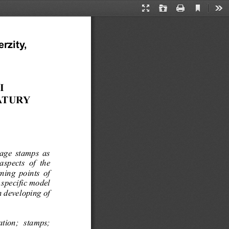
Current
Presentation
Open
Print
Too
View
Mode
rzity,
I
ATURY
stage  stam
ps  as
aspects  of  the
rning  points  of
 specific m
odel
n developing of
ation;  stamps;