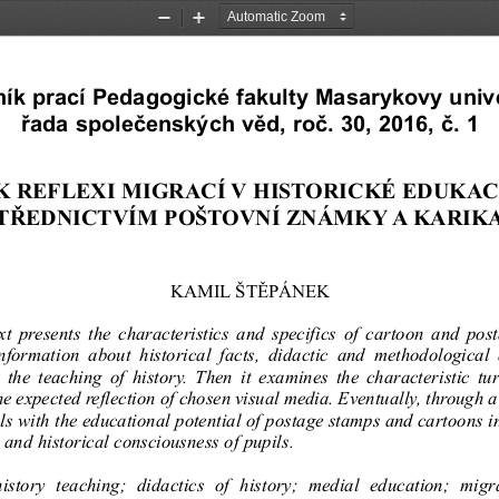
Zoom
Zoom
Out
In
ík prací Pedagogické fakulty Masarykovy unive
řada společenských věd, roč. 30, 2016, č. 1
K REFLEXI MIGRACÍ V HISTORICKÉ EDUKAC
TŘEDNICTVÍM POŠTOVNÍ ZNÁMKY A KARIK
KAMIL ŠTĚPÁNEK
text  presents  the  characteristics  and  specifics  of  cartoon  and  po
nformation  about  historical  facts,  didactic  and  methodological  
 the  teaching  of  history.  Then  it  examines  the  characteristic  tu
he expected reflection of chosen visual media. Eventually, through a
als with the educational potential of postage stamps and cartoons i
 and historical consciousness of pupils. 
istory  teaching;  didactics  of  history;  medial  education;  migr