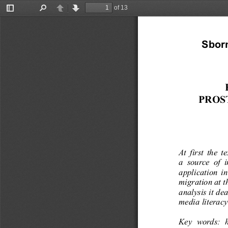
of 13
Toggle
Find
Previous
Next
Sidebar
Sborn
PROS
At  first  the  
a source  of  i
application  in 
migration at t
analysis it de
media literacy
Key  words:  h