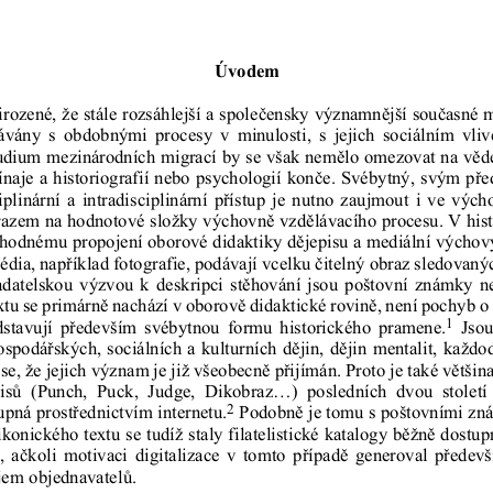
Úvodem
řirozené, že stále rozsáhlejší a společensky významnější současné 
návány  s obdobnými  procesy  v minulosti,  s jejich  sociálním  vliv
udium mezinárodních migrací by se však nemělo omezovat na věde
čínaje a historiografií nebo psychologií konče. Svébytný, svým p
iplinární a intradisciplinární přístup je nutno zaujmout i ve vých
razem na hodnotové složky výchovně vzdělávacího procesu. V hist
vhodnému propojení oborové didaktiky dějepisu a mediální výchovy
édia, například fotografie, podávají vcelku čitelný obraz sledovaný
adatelskou výzvou k deskripci stěhování jsou poštovní známky ne
extu se primárně nachází v oborově didaktické rovině, není pochyb o
1
dstavují  především  svébytnou  formu  historického  pramene.
Jsou
ospodářských, sociálních a kulturních dějin, dějin mentalit, každod
 se, že jejich význam je již všeobecně přijímán. Proto je také většina
isů  (Punch,  Puck,  Judge,  Dikobraz...)  posledních  dvou  století 
2
upná prostřednictvím internetu.
Podobně je tomu s poštovními zn
onického textu se tudíž staly filatelistické katalogy běžně dostup
u, ačkoli motivaci digitalizace v tomto případě generoval předevš
jem objednavatelů. 