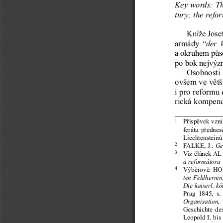
Key words: The
tury; the refo
Kníže Jose
armády  “
der  
a okru hem půso
po bok nejvýzn
Osobnosti 
ovšem ve větši
i pro reformu 
rická kompendi
1
Příspěvek vzni
ferátu předne
Liechtenstein
2
FALKE, J.: 
Ge
3
Viz článek AL
a reformátora
4
Výběrově: HO
ten Feldherren
Die kaiserl. kö
Prag  1845,  s
Organisation,  
Geschichte de
Leopold I. bi