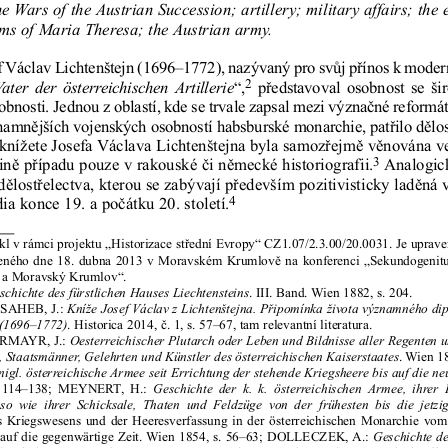
 Wars of the Austrian Succession; artillery; military affairs; the 
rms of Maria Theresa; the Austrian army.
f Václav Lichtenštejn (1696–1772), nazývaný pro svůj přínos k moder
2
“,
představoval  osobnost  se  š
Vater  der  österreichischen  Artillerie
bnosti. Jednou z oblastí, kde se trvale zapsal mezi význačné reformát
amnějších vojenských osobností habsburské monarchie, patřilo dělost
knížete Josefa Václava Lichtenštejna byla samozřejmě věnována ve
3
ně případu pouze v rakouské či německé historiografii.
Analogick
dělostřelectva, kterou se zabývají především pozitivisticky laděná 
4
a konce 19. a počátku 20. století.
kl v rámci projektu „Historizace střední Evropy“ CZ1.07/2.3.00/20.0031. Je upraven
seného dne 18. dubna 2013 v Moravském Krumlově na konferenci „Sekundogenitu
ů a Moravský Krumlov“.
. III. Band. Wien 1882, s. 204.
schichte des fürstlichen Hauses Liechtensteins
 SAHEB, J.: 
Kníže Josef Václav z Lichtenštejna. Připomínka života významného di
. Historica 2014, č. 1, s. 57–67, tam relevantní literatura.
 (1696–1772)
RMAYR, J.: 
Oesterreichischer Plutarch oder Leben und Bildnisse aller Regenten 
. Wien 1
, Staatsmänner, Gelehrten und Künstler des österreichischen Kaiserstaates
nigl. österreichische Armee seit Errichtung der stehende Kriegs
heere bis auf die ne
. 114–138;  MEYNERT,  H.:  
Geschichte  der  k. k. österreichischen  Armee,  ihrer 
so  wie  ihrer  Schicksale,  Thaten  und  Feldzüge  von  der  frühesten  bis  die  jetzig
s Kriegswesens und der Heeresverfassung in der österreichischen Monarchie vo
s auf die gegenwärtige Zeit. Wien 1854, s. 56–63; DOLLECZEK, A.: 
Geschichte de