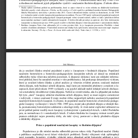
a zhodnocení možností jejich případného využití v současném školním dějepisu. Z tohoto důvo-
1
Studie nabízí rozšířený pohled na problematiku, které se autor věnoval ve svém referátu na didaktické konferenci
, pořádané katedrou historie Pedagogické
Mediální aspekty výuky dějepisu v Polsku, na Slovensku a v České republice
fakulty Masarykovy univerzity v prosinci roku 2011. Časové ohraničení tématu vychází ze skutečnosti, že rok 1989
je v československé a české časopisecké popularizaci mezníkem. Po roce 1989 počet vydávaných populárně naučnýc
h
historických a historicko-pedagogických časopisů postupně velmi výrazně narostl, nabízí se také s předchozí dobou
nesrovnatelná možnost využití zahraničních časopisů. Z těchto důvodů považuji za správné, aby byla sledovaným
časopisům vycházejícím po roce 1989 a jejich využití ve školním dějepise věnována pozornost v samostat
ném článku. 
2
Redakce  časopisu  Naše  vlast  zdůraznila  již  ve  svém  prvním  čísle,  že  je  časopisem  pracovní
m.  Přislíbila  i  různé
soutěže s knižními odměnami. Vlastivědně orientované články byly spíše kratší, nalezneme me
zi nimi např. inspiraci
k exkurzím. Srovnej: 
. Naše vlast, č. 1/1934, s. 4–11.
Tři dny v Praze. Ze života žáků venkovské školy
109
J
M
IŘÍ
IHOLA
du je součástí článku stručné pojednání o práci s časopisem v hodinách dějepisu. Populárně
naučným  historickým  a  historicko-pedagogickým  časopisům  nebyla  až  dosud  na  stránkách
odborného tisku věnována náležitá pozornost, k dispozici dokonce není ani základní informa-
tivní přehled, který by usnadnil orientaci v této problematice. Jak prokazuje dotazníkový výzkum,
který je součástí tohoto článku a jehož analýze je věnován zvláštní prostor, současní studenti
oboru dějepis, tedy budoucí učitelé dějepisu, mají často jen minimální představy a znalosti o ča-
sopisech, které před rokem 1989 vycházely a na jejichž základě mohli tehdejší učitelé obohaco-
vat a metodicky zkvalitňovat výuku dějepisu. Nabízí se rovněž otázka, zda-li a případně jak mohou
být tyto „staré“ časopisy užitečné dnešnímu učiteli dějepisu, který se musí nejprve zorientovat
v nebývalé, v rámci současné Evropy možná vůbec nejpestřejší nabídce současných populárně
naučných historických časopisů. Je zřejmé, že populárně naučné historické a historicko-pedago-
gické časopisy vycházející v letech 1946–1989 jsou, stejně jako předmět dějepis a tehdejší ško-
la, poznamenány historickými událostmi a ideologií doby. Je však nutné explicitně zdůraznit na
první pohled patrné rozdíly mezi časopisy vycházejícími v padesátých letech, v době Pražského
jara, za normalizace či v 
osmdesátých letech. Z tohoto hlediska lze časopisy vnímat rovněž jako
pramen  odrážející  nejen  
proměny  doby,  ale  také  vývoj,  postavení  a  úkoly  předmětu  dějepis  
a didaktiky dějepisu. 
3
Práce s populárně naučnými časopisy ve školním dějepisu
Popularizace je dle mínění mnoha odborníků pravou rukou vědy. Populárně naučné články 
a publikace nepřinášejí nová řešení vědeckých problémů. Široké věřejnosti však zpřístupňují
nové poznatky, hypotézy, výsledky vědecké práce objasňují určité historické události a jevy,