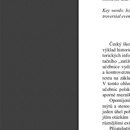
Key words: his
troversial eve
Český škol
výklad histor
torických info
tačního „zatí
učebnice vydá
a kontroverz
textu na zákl
V tomto ohled
učebnic polsk
sporné mezník
Opomíjení 
mýtů a stereo
jeden úhel po
jším otázkám 
různějšími ex
Přijatelně