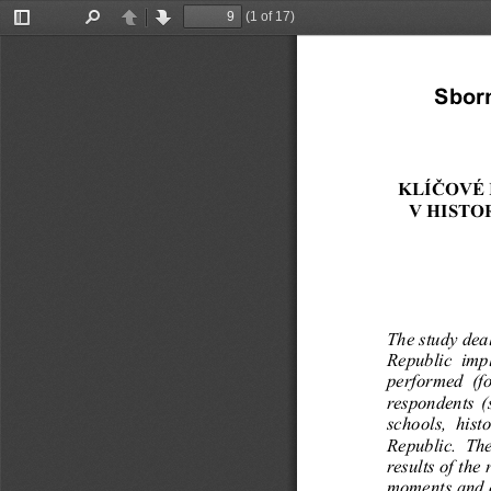
(1 of 17)
Toggle
Find
Previous
Next
Sidebar
Sborn
KLÍČOVÉ 
V HISTO
The study deal
Republic  impl
performed  (fo
respondents (
schools,  hist
Republic.  The
results of the
moments and c