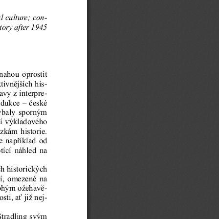
l culture
; con-
tory af
ter 1945
nahou oprostit
ivnějších his-
avy z interpre-
odukce – české
hýbaly sporným 
í výkladového
zkám historie. 
e například od
tící náhled na
h historických
ní, omezené na
nohým ožehavě-
ti, ať již ne
j-
Stradling svým