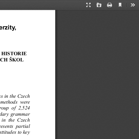
Current
Presentation
Open
Print
Too
View
Mode
rzity,
HISTORIE 
ÝCH ŠKOL
ss in the Czec
h
  methods  were
roup  of  2,524
ondary grammar
 in  the  Czech
esents  partial
tti
tudes to key
 