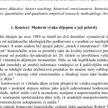
tory didactics; history teaching; historical consciousness; historica
nts; quantitative and qualitative empirical research; methodology; his
1. Kontext: Moderní výuka dějepisu a její priority
ní dějepis po roce 1989 se téměř po dvě desetiletí vyznačoval s
ie od nežádoucího ideologického podbarvení a o podání co nejobjekt
rmací. S touto snahou byl spojen jakýsi „strach z interpretace“. Ob
žení“ historického textu se promítly také do kvality učebnicové pr
vané od počátku devadesátých let 20. století se povětšinou vy
ně vnímaným dějinným momentům. Dělo se tak kupříkladu redukc
adní (mnohdy až strohé) informace vztahující se k palčivějším otá
u se tehdejší česká učebnicová produkce do značné míry odlišuj
ých, jež vykazují větší emocionalitu a obsahují často také hodno
1
y dějin.
kontroverzí ve výkladu dějin ovšem přispívá ke vzniku negativníc
typů v podstatě stejnou měrou jako jejich jednostranné hodnoce
hledu, neboť může vést k neznalosti, nezájmu a neporozumění m
v současném společenském dění, tedy i k snadnější manipulovatelnos
2
tremistickými uskupeními, či médii.
jší způsob formování historického vědomí žáků naznačuje Robert 