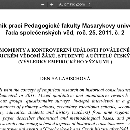
Zoom
Zoom
Out
In
ík prací Pedagogické fakulty Masarykovy unive
řada společenských věd, roč. 25, 2011, č. 2
MOMENTY A KONTROVERZNÍ UDÁLOSTI POVÁLEČNÉ 
RICKÉM VĚDOMÍ ŽÁKŮ, STUDENTŮ A UČITELŮ ČESK
(VÝSLEDKY EMPIRICKÉHO VÝZKUMU)
DENISA LABISCHOVÁ
s with the concept of empirical research on historical consciousne
emented  in  2011.  Mixed  qualitative  and  quantitative  research
cus  groups,  questionnaire  surveys,  in-depth  interviews)  in  a  g
students of primary schools, secondary vocational schools, sec
ory  education  students  and  history  teachers)  from  nine  regions 
  paper  describes  theoretical  and  methodological  bases,  and  pr
 research concerning selected aspects of historical consciousness – a
ontroversial events of Czechoslovak and Czech history after1945.