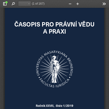
(1 of 167)
Toggle
Find
Zoom
Zoom
Too
Sidebar
Out
In
ČASOPIS PRO PRÁVNÍ VĚDU 
A PRAXI
Ročník XXVII,  číslo 1/2019