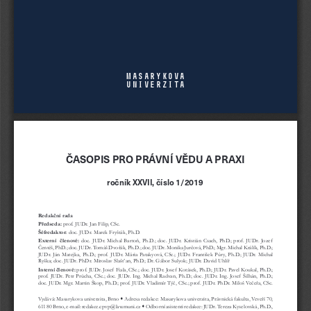
Masarykova
univerzita
ČASOPIS PRO PRÁVNÍ VĚDU A PRAXI
ročník XXVII, číslo 1/2019
Redakční rada
Předseda: 
prof. JUDr. Jan Filip, CSc.
Šéfredaktor: 
doc. JUDr. Marek Fryšták, Ph.D.
Externí  členové: 
doc. JUDr. Michal Bartoň, Ph.D.; doc. JUDr. Kristián Csach, PhD.; prof. JUDr. Jozef 
Čentéš, PhD.; doc. JUDr. Tomáš Dvořák, Ph.D.; doc. JUDr. Monika Jurčová, PhD.; Mgr. Michal Králík, Ph.D.; 
JUDr. Ján Matejka, Ph.D.; prof. JUDr. Mária Patakyová, CSc.; JUDr. František Púry, Ph.D.; JUDr. 
Michal 
Ryška; doc. JUDr. PhDr. Miroslav Slašťan, PhD.; Dr. Gábor Sulyok; JUDr. David Uhlíř
Interní členové: 
prof. JUDr. Josef Fiala, CSc.; doc. JUDr. Josef Kotásek, Ph.D.; JUDr. Pavel Koukal, Ph.D.; 
prof. JUDr. Petr Průcha, CSc.; doc. JUDr. Ing. Michal Radvan, Ph.D.; doc. JUDr. Ing. Josef Šilhán, Ph.D.; 
doc. JUDr. Mgr. Martin Škop, Ph.D.; prof. JUDr. Vladimír Týč, CSc.; prof. JUDr. PhDr. Miloš Večeřa, CSc.
Vydává: Masarykova univerzita, Brno 
 Adresa redakce: Masarykova univerzita, Právnická fakulta, Veveří 70, 
·
611   80 Brno, e-mail: redakce.cpvp@law.muni.cz 
 Odborní asistenti redakce: JUDr. Tereza Kyselovská, Ph.D., 
·