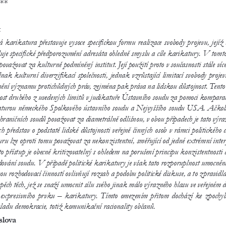
**
t
á karikatura přestavuje vysoce specifickou formu realizace svobody projevu, jejíž 
uje specifické předporozumění adresáta ohledně smyslu a cíle karikatury. V tomto
ovažovat za kulturně podmíněný institut. Její použití proto v současnosti stále víc
nak kulturní diverzifikací společnosti, jednak vzrůstající limitací svobody projev
ění významu protichůdných práv, zejména pak práva na lidskou důstojnost. Tento 
ost druhého z uvedených limitů v judikatuře Ústavního soudu za pomoci komparace
aturou německého Spolkového ústavního soudu a Nejvyššího soudu USA. Ačkoliv
raničních soudů považovat za diametrálně odlišnou, v obou případech je tato výra
h představ o podstatě lidské důstojnosti veřejně činných osob v rámci politického
ru lze oproti tomu považovat za nekonzistentní, směřující od jedné extrémní inter
 přístup je obecně kritizovatelný s ohledem na porušení principu konzistentnosti a
ování soudu. V případě politické karikatury je však tato rozporuplnost umocněna
ou rozhodovací činností ovlivňují rozsah a podobu politické diskuse, a to zpravidla
pěch těch, jež se snaží umocnit sílu svého jinak málo výrazného hlasu ve veřejném 
 expresivního prvku – karikatury. Tímto omezením přitom dochází ke zpochyb
ladu demokracie, totiž komunikační racionality občanů.
slova