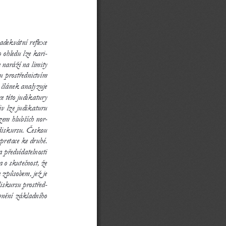
adekvátní reflexe 
 ohledu lze kari
-
e naráží na limity 
u prostřednictvím 
článek analyzuje 
 této judikatury 
 lze judikaturu 
zem hlubších nor
-
 diskursu. Českou 
pretace ke druhé. 
 předvídatelnosti 
 o skutečnost, že 
 způsobem, jež je 
diskursu prostřed
-
nění základního 