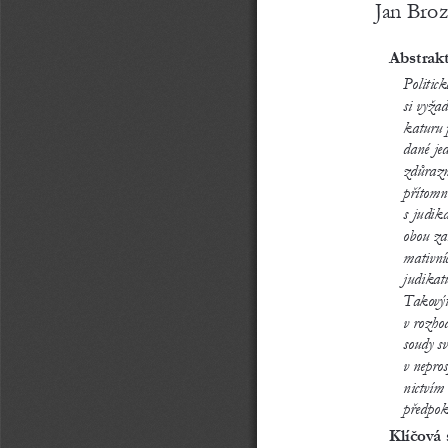
Jan Broz
Abstrak
Politick
si vyžad
katuru p
dané jed
zdůrazn
přítomn
s judik
obou zah
mativníc
judikatu
Takovýto
v rozhod
soudy sv
v nepros
nictvím
předpok
Klíčová 