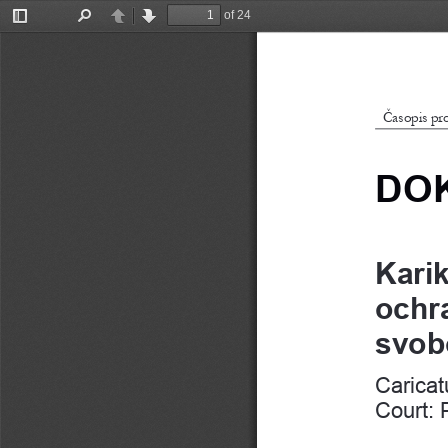
of 24
Toggle
Find
Previous
Next
Sidebar
Časopis pr
DO
Karik
ochr
svob
Caricat
Court: 