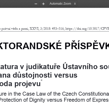
Zoom
Zoom
Out
In
o právní vědu a praxi, XXVI, 3/2018: 493–516; https://doi.org/10.5817/CPV
KTORANDSKÉ PŘÍSPĚV
atura v judikatuře Ústavního s
ana důstojnosti versus 
*
oda projevu
ure in the Case Law of the Czech Constitutiona
Protection of Dignity versus Freedom of Expres