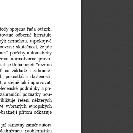
edy  spojena  řada  otázek, 
tované  odborné  literatuře 
  býti  nemohou,  uspokoji
vě 
uvisí i skutečnost, že 
jde 
mácí“  potřeby  automaticky 
-
ežimu  normotvorné  pravo
k je třeba pojetí "re
žimu 
-
  na  základě  i  zahranič
ch,  poznatků  a  zkušenost
í, 
, a stejně tak i upra
vovat, 
 po
-
polečenské  podmínky  a
-
  zahraniční  poznatky  po
u
ibližuje  řešení  některých 
vě  vybraných  evropských 
jobsažněji  přitom  odkaz
uje 
a již samotný záměr autora
předmětnou   problematiku 