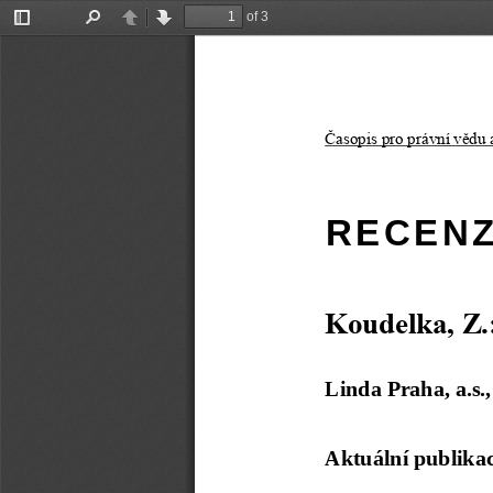
of 3
Toggle
Find
Previous
Next
Sidebar
Časopis pro právní vědu 
R E C E N Z 
Koudelka, Z.
Linda Praha, a.s.,
Aktuální publika