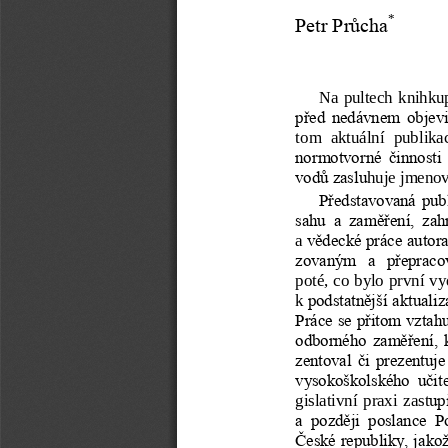
*
Petr Průcha
Na  pultech  knihkup
před  nedávnem  objevila
tom  aktuální  publika
normotvorné  činnosti  
huje jmenov
vodů zaslu
Představovaná  publik
sahu  a  zaměření,  zah
a 
vědecké práce autora
zovaným   a   přepraco
poté, co bylo první vy
k 
podstatnější aktualiz
Práce se přitom  vztahu
odborného  zaměření,  k
zentoval  či  prezentuj
vysokoškolského  učitele
gislativní  praxi  zast
upi
a  později  poslance  
České republiky, jako