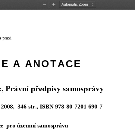
Zoom
Zoom
Out
In
 praxi
a
E   A   A N O T A C E 
:, Právní předpisy samosprávy
 2008,  346 str., ISBN 978
-80-7201
-690
-7  
ce  pro územní samosprávu