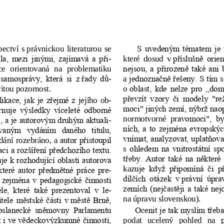
ectví  s právnickou  literaturou  se
 S  uvedeným  tématem  je  t
-
které  dosud  v 
,  mezi  jinými,  zajímavá  a  při
příslušně  orien
ce  orientovaná  na  problematiku 
nejsou,  a  přirozeně  také  ani
-
a 
samosprávy,  která  si  z
řady  dů
jednoznačně řešeny. S tím so
itou pozornost.
o 
oblast,  kde  nelze  pro  „do
převzít  vzory  či  modely  "r
jího  ob
-
ace,  jak  je  zřejmé  z  je
moci" jiných zemí, nýbrž naopa
rnuje  výsledky  víceleté  odborné
normotvorné  pr
avomoci",  byť
-
, a je autorovým druhým aktuali
ních,  a  to  zejména  evropský
vaným   vydáním   daného   titulu, 
vnímat, analyzovat, uplatňovat
dání rozebráno, a 
autor přistoupil 
s  ohledem  na  vnitrostátní  s
aci a rozšíření předchozího te
xtu. 
třeby.  Autor  také  na  některé
je k rozhodující oblasti auto
rova 
kaz
uje  když  připomíná  či  př
-
teré  autor  předmětné  práce  pre
dílčích  otázek  v
právní  úpra
e  zejména  v  pedagogické  činnos
ti 
zemích  (nejčastěji  a  také  ne
-
,  které  také  prezentoval  v  l
e
na úpravu slovenskou).
tele  městské  části  v
městě  Brně, 
Poslanecké  sněmovny  Parlamentu 
Ocenit je tak myslím třeb
podat   ucelený   pohled   na   
ž i ve vědeckovýzkumné činnost
i, 