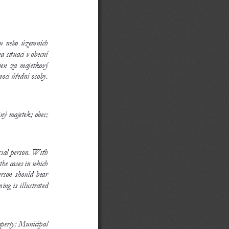
u nebo územních 
a 
situaci v    obecní 
ovědnost jen za 
majetkový 
oci úřední osoby. 
ný majetek; obec; 
icial person. With 
the cases in 
which 
person should bear 
reasoning is 
illustrated 
operty; Municipal 