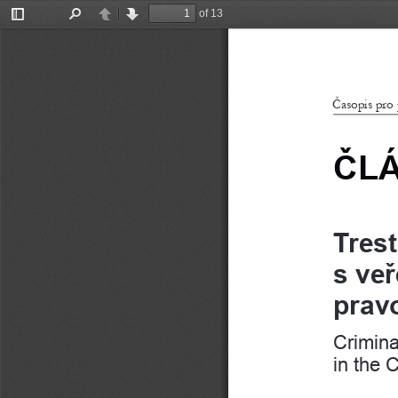
of 13
Toggle
Find
Previous
Next
Sidebar
Časopis pro
ČL
Tres
s ve
prav
Criminal
in the C