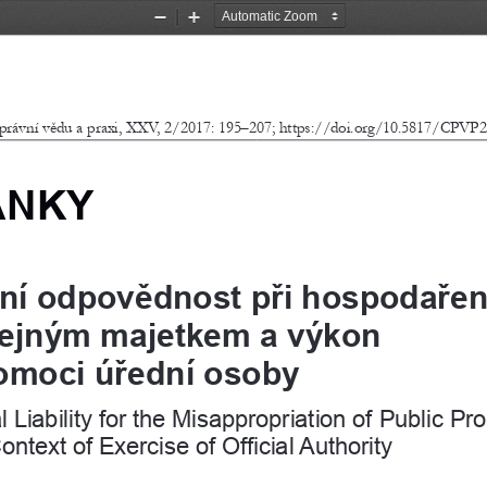
Zoom
Zoom
Out
In
 právní vědu a praxi, XXV, 2/2017: 195–207; https://doi.org/10.5817/CPVP2
ÁNKY
tní odpovědnost při hospodařen
řejným majetkem a výkon 
omoci úřední osoby
 Liability for the Misappropriation of Public Pro
ontext of Exercise of Official 
Authority