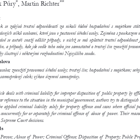
*
**
k Púry
, Martin Richter
t
ek se 
zabývá trestní odpovědností za 
nikoli řádné hospodaření s 
majetkem stát
vných celků osobami, které jsou v 
postavení úřední osoby. Zejména s 
poukazem n
ávě se 
autoři snaží odlišit případy, v 
nichž se     má  uplatnit trestní odp
in, a 
případy, kde jde vedle toho nebo jen samostatně o 
trestný čin zneužití pravom
hy ilustrují i některými rozhodnutími Nejvyššího soudu.
slova
soba; zneužití pravomoci úřední osoby; trestný čin; hospodaření s majetkem; veřej
samosprávný celek; výkon územní samosprávy.
cle deals with criminal liability for improper disposition of
 public property by 
off
ar reference to 
the situation in 
the municipal government, authors try to 
distinguish 
be 
applied criminal liability solely for property offense and cases where official 
y concurrently for or 
separately for criminal offense of
 abuse of    power. Their 
 Supreme Court decisions.
ds
 Person; Abuse of
 Power; Criminal Offense; Disposition of
 Property; Public Pr