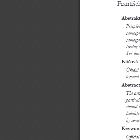
Františe
Abstrak
Příspěv
samosprá
samospr
trestný č
Své úva
Klíčová 
Úřední o
územní 
Abstract
The arti
particul
should 
liabilit
by some
Keywor
Official