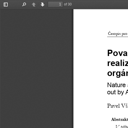
of 30
Toggle
Find
Previous
Next
Sidebar
Časopis pro
Pova
reali
orgá
Nature 
out by 
A
Pavel Vš
Abstrak
V  příp