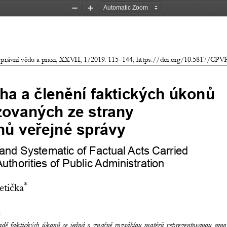
Zoom
Zoom
Out
In
 právní vědu a praxi, XXVII, 1/2019: 115–144; https://doi.org/10.5817/CPV
ha a členění faktických úkonů 
zovaných ze strany 
nů veřejné správy
and Systematic of Factual Acts Carried 
uthorities of Public Administration
*
etička
t
adě faktických úkonů se 
jedná o    značně rozsáhlou matérii reprezentovano