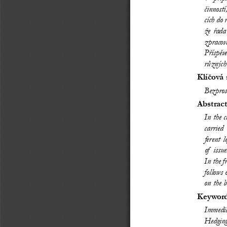
činností
cích do
že  řad
zpracov
Příspěv
různých
Klíčová 
Bezprost
Abstract
In the c
carried 
ferent 
of issue
In  th
follows 
on the b
Keywor
Immediat
Hedging