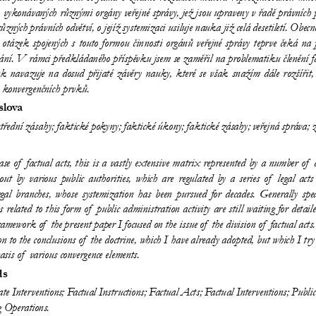
, vykonávaných různými orgány veřejné správy, jež jsou upraveny v 
řadě právních 
    různých právních odvětví, o 
jejíž systemizaci usiluje nauka již celá desetiletí. Obecn
a otázek spojených s 
touto formou činnosti orgánů veřejné správy teprve čeká na 
ání. V 
rámci předkládaného příspěvku jsem se 
zaměřil na 
problematiku členění f
ek navazuje na 
dosud přijaté závěry nauky, které se 
však snažím dále rozšířit,
 konvergenčních prvků.
slova
řední zásahy; faktické pokyny; faktické úkony; faktické zásahy; veřejná správa; z
ase of
 factual acts, this is 
a  vastly extensive matrix represented by 
a  number of
 
out by 
various public authorities, which are regulated by 
a  series of    lega
legal branches, whose systemization has been pursued for decades. Generally spe
s related to 
this form of
 public administration activity are still waiting for detaile
e  framework of
 the present paper I 
focused on 
the issue of
 the division of
 factual acts
on 
to  the conclusions of
 the doctrine, which I 
have already adopted, but which I 
try
asis of
 various convergence elements.
ds
e Interventions; Factual Instructions; Factual Acts; Factual Interventions; Publi
 Operations.