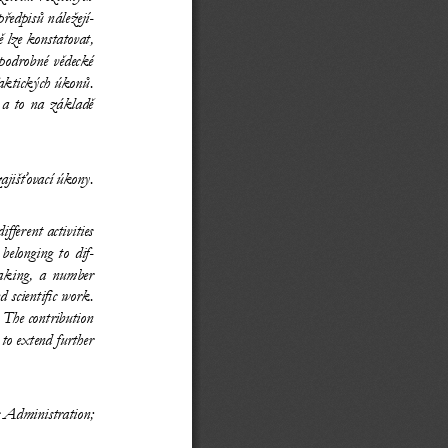
předpisů náležejí
-
ě lze konstatovat, 
podrobné vědecké 
aktických úkonů. 
 a 
to  na  základě 
ajišťovací úkony.
different activities 
l acts belonging to 
dif
-
aking, a 
number 
d scientific work. 
. The contribution 
 to   extend further 
c Administration; 