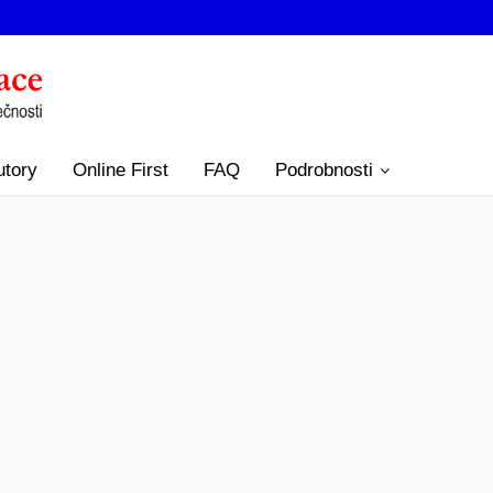
utory
Online First
FAQ
Podrobnosti