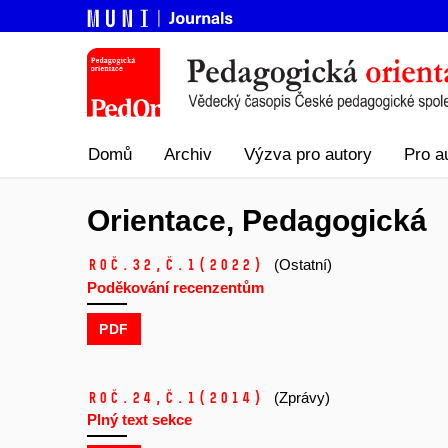
Domů
Archiv
Výzva pro autory
Pro a
Orientace, Pedagogická
Roč.32,
č.1
(2022)
(Ostatní)
Poděkování recenzentům
PDF
Roč.24,
č.1
(2014)
(Zprávy)
Plný text sekce