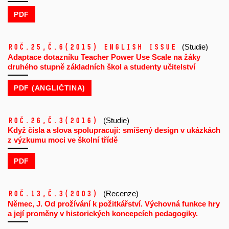
PDF
Roč.25,
č.6
(2015)
ENGLISH ISSUE
(Studie)
Adaptace dotazníku Teacher Power Use Scale na žáky
druhého stupně základních škol a studenty učitelství
PDF (ANGLIČTINA)
Roč.26,
č.3
(2016)
(Studie)
Když čísla a slova spolupracují: smíšený design v ukázkách
z výzkumu moci ve školní třídě
PDF
Roč.13,
č.3
(2003)
(Recenze)
Němec, J. Od prožívání k požitkářství. Výchovná funkce hry
a její proměny v historických koncepcích pedagogiky.