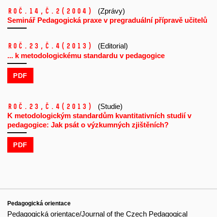
Roč.14,
č.2
(2004)
(Zprávy)
Seminář Pedagogická praxe v pregraduální přípravě učitelů
Roč.23,
č.4
(2013)
(Editorial)
... k metodologickému standardu v pedagogice
PDF
Roč.23,
č.4
(2013)
(Studie)
K metodologickým standardům kvantitativních studií v
pedagogice: Jak psát o výzkumných zjištěních?
PDF
Pedagogická orientace
Pedagogická orientace/Journal of the Czech Pedagogical