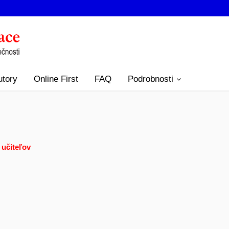
utory
Online First
FAQ
Podrobnosti
 učiteľov