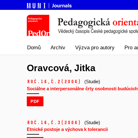
Domů
Archiv
Výzva pro autory
Pro a
Oravcová, Jitka
Roč.14,
č.2
(2004)
(Studie)
Sociálne a interpersonálne črty osobnosti budúcich
PDF
Roč.14,
č.3
(2004)
(Studie)
Etnické postoje a výchova k tolerancii