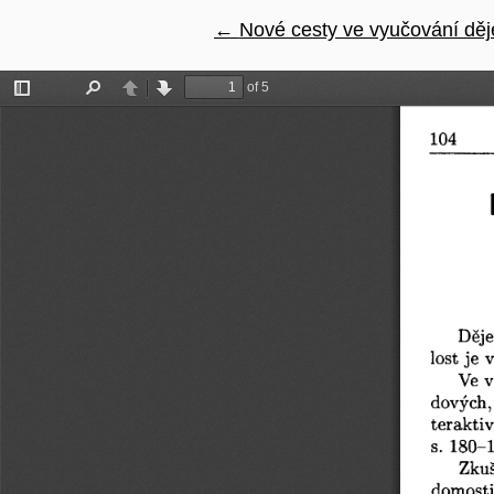
←
Návrat na podrobnosti článk
Nové cesty ve vyučování dě