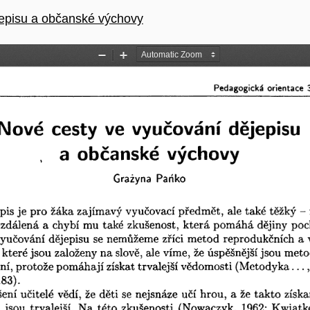
u
jepisu a občanské výchovy