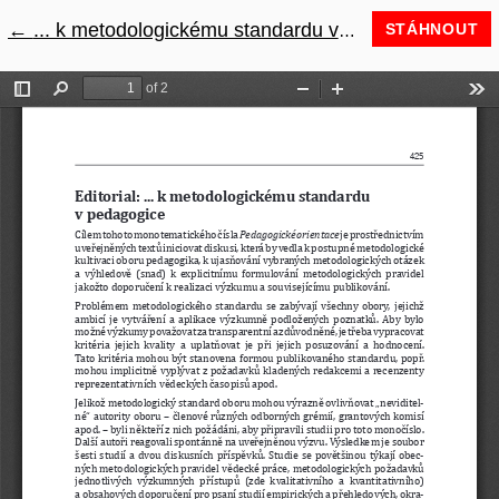
←
Návrat na podrobnosti článku
... k metodologickému standardu v pedagogice
STÁHNOUT