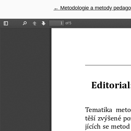
←
Návrat na podrobnosti článku
Metodologie a metody pedago