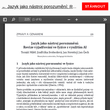
←
Návrat na podrobnosti článku
Jazyk jako nástroj porozumění: Revize vyjadřování ve fyzice s využitím AI
STÁHNOUT