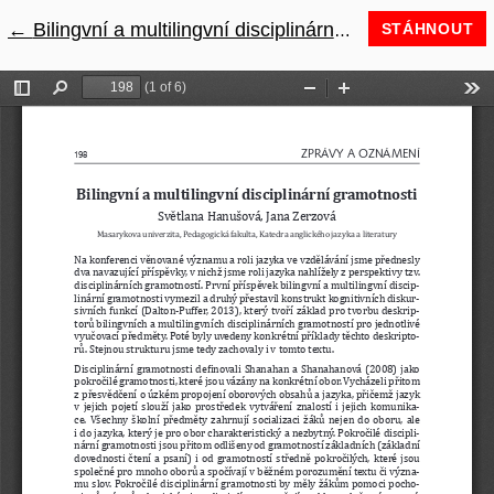
←
Návrat na podrobnosti článku
Bilingvní a multilingvní disciplinární gramotnosti
STÁHNOUT