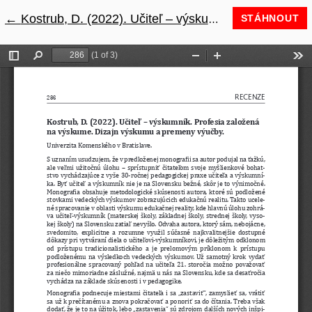
←
Návrat na podrobnosti článku
Kostrub, D. (2022). Učiteľ – výskumník. Profesia založená na výskume. Dizajn výskumu a premeny výučby.
STÁHNOUT