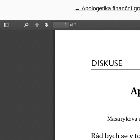
←
Návrat na podrobnosti 
Apologetika finanční g